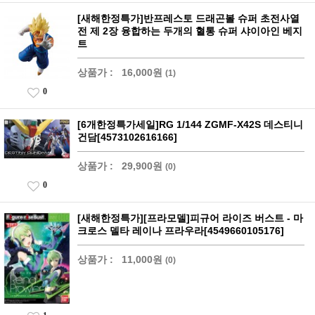
[새해한정특가]반프레스토 드래곤볼 슈퍼 초전사열
전 제 2장 융합하는 두개의 혈통 슈퍼 샤이아인 베지
트
상품가 :
16,000원
(1)
0
[6개한정특가세일]RG 1/144 ZGMF-X42S 데스티니
건담[4573102616166]
상품가 :
29,900원
(0)
0
[새해한정특가][프라모델]피규어 라이즈 버스트 - 마
크로스 델타 레이나 프라우라[4549660105176]
상품가 :
11,000원
(0)