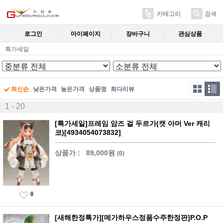
카테고리
검색
로그인
마이페이지
장바구니
관심상품
특가세일
최신순
낮은가격
높은가격
상품명
최다리뷰
1 - 20
[특가세일]프레임 암즈 걸 두르가(캣 아머 Ver 캐리
코)[4934054073832]
상품가 :
89,000원
(0)
0
[새해한정특가][메가하우스정품수주한정판]P.O.P