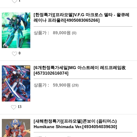
1
[한정특가][프라모델]V.F.G 마크로스 델타 - 왈큐레
레이나 프라울러[4905083065266]
상품가 :
89,000원
(0)
0
[6개한정특가세일]MG 아스트레이 레드프레임改
[4573102616074]
상품가 :
59,900원
(29)
13
[새해한정특가][프라모델]콘보이 (옵티머스)
Humikane Shimada Ver.[4934054039630]