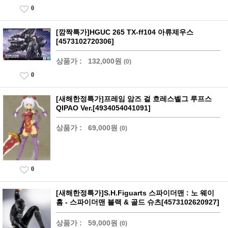
0
[깜짝특가]HGUC 265 TX-ff104 아류제우스
[4573102720306]
상품가 :
132,000원
(0)
0
[새해한정특가]프레임 암즈 걸 흐레스벨그 루프스
QIPAO Ver.[4934054041091]
상품가 :
69,000원
(0)
0
[새해한정특가]S.H.Figuarts 스파이더맨 : 노 웨이
홈 - 스파이더맨 블랙 & 골드 슈츠[4573102620927]
상품가 :
59,000원
(0)