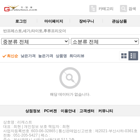
카테고리
검색
로그인
마이페이지
장바구니
관심상품
반프레스토,세가,타이토,후류프리오더
최신순
낮은가격
높은가격
상품명
최다리뷰
해당 데이터가 없습니다.
상점정보
PC버젼
이용안내
고객센터
커뮤니티
상호명 : 리캐스트
대표 : 최현 | 개인정보 보호 책임자 : 최현
사업자등록번호 :603-06-32865 | 통신판매업신고번호 : 제2021-부산사하-0361호
전화 : 051-205-5427 | 팩스 :
주소 : 부산광역시 사하구 낙동대로 511 2층