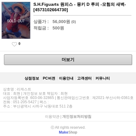
S.H.Figuarts 원피스 - 몽키 D 루피 -모험의 새벽-
[4573102664730]
상품가 :
56,000원
(0)
적립금 :
500원
0
더보기
상점정보
PC버젼
이용안내
고객센터
커뮤니티
상호명 : 리캐스트
대표 : 최현 | 개인정보 보호 책임자 : 최현
사업자등록번호 :603-06-32865 | 통신판매업신고번호 : 제2021-부산사하-0361호
전화 : 051-205-5427 | 팩스 :
주소 : 부산광역시 사하구 낙동대로 511 2층
이용약관
|
개인정보처리방침
ⓒ All rights reserved.
Make
Shop