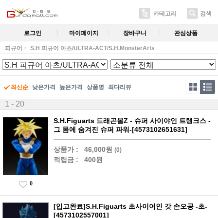
카테고리
검색
로그인
마이페이지
장바구니
관심상품
피규어
S.H 피규어 아츠/ULTRA-ACT/S.H.MonsterArts
최신순
낮은가격
높은가격
상품명
최다리뷰
1 - 20
S.H.Figuarts 드래곤볼Z - 슈퍼 사이야인 트랭크스 -
그 몸에 숨겨진 슈퍼 파워-[4573102651631]
상품가 :
46,000원
(0)
적립금 :
400원
0
[입고완료]S.H.Figuarts 초사이어인 갓 손오공 -초-
[4573102557001]