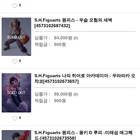
0
S.H.Figuarts 원피스 - 우솝 모험의 새벽
[4573102687432]
상품가 :
84,000원
(0)
적립금 :
800원
0
S.H.Figuarts 나의 히어로 아카데미아 - 우라라카 오
챠코[4573102673657]
상품가 :
98,000원
(0)
적립금 :
900원
0
S.H.Figuarts 원피스 - 몽키 D 루피 -미래섬 에그헤
드-[4573102673558]