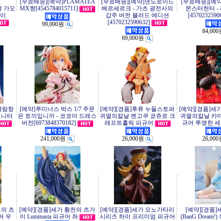
[무료배송][예약]PLAMATEA
[무료배송][예약]넨도로이드
[무료배송][예
왕 가오
MX짱[4545784015711]
베르세르크 - 가츠 광전사의
몬스터헌터 -
가이
갑주 버전 블러드 에디션
[4570232590
[4570232590632]
99,000원
84,00
69,000원
 벽람항
[예약]루미너스 박스 1/7 주문
[예약][경품]후류 누들스토퍼
[예약][경품]세가
모니터
은 토끼입니까 - 코코아 드레스
귀멸의칼날 렌고쿠 쿄쥬로 크
귀멸의칼날 카마
버전[6973848370182]
래프트홀릭 피규어
규어 투명한 세계
241,000원
26,000원
26,00
천의 츠
[예약][경품]세가 황천의 츠가
[예약][경품]세가 모노가타리
[예약][경품]
규어 우
이 Luminasta 피규어 좌
시리즈 하이 프리미엄 피규어
(BanG Drea