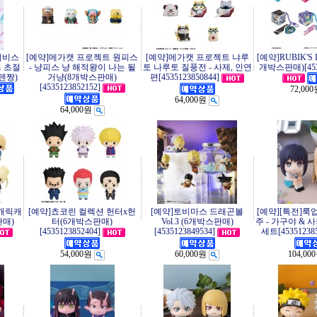
서비스
[예약]메가캣 프로젝트 원피스
[예약]메가캣 프로젝트 냐루
[예약]RUBIK'S
즈 초절
- 냥피스 냥 해적왕이 나는 될
토 나루토 질풍전 - 사제, 인연
개박스판매)[4535
텐짱)
거냥(8개박스판매)
편[4535123850844]
[4535123852152]
72,00
64,000원
64,000원
 캐릭캐
[예약]쵸코린 컬렉션 헌터x헌
[예약]토비마스 드래곤볼
[예약][특전]룩
판매)
터(6개박스판매)
Vol.3 (6개박스판매)
주 - 가구야 &
[4535123852404]
[4535123849534]
세트[453512385
54,000원
60,000원
104,00