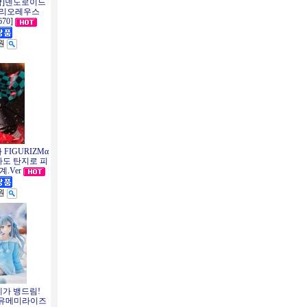
약]넨도로이드
 리오레우스
670]
0원
 FIGURIZMα
도 탄지로 피
.Ver
0원
세가 뱅드림!
m!) 유메미라이즈