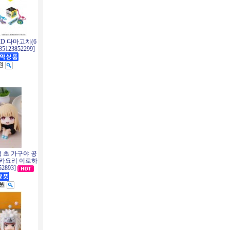
 ID 다마고치(6
123852299]
0원
업 초 가구야 공
 사카요리 이로하
2893]
0원