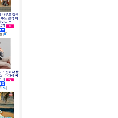
업 나루토 질풍
나루토 활짝 버
이야 세트
107]
0원
시리즈 손바닥 문
 - 다자이 씨
701]
0원