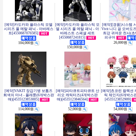
[예약]카도카와 플라스틱 모델
[예약]카도카와 플라스틱 모
[예약][경품]시스템 
시리즈 풀 메탈 패닉 - 아바레스
델 시리즈 풀 메탈 패닉 - 아
Vivit 니디 걸 오버도
트[4550687076585]
바레스트 스페셜 세트
최강 귀여운 천사(초
[4550687241815]
피규어
26,000원
104,000원
150,000원
[예약]VAKIT 장갑기병 보톰즈
[예약]피타큐트피타큐트 산
[예약]쵸코린 컬렉션
회색의 마녀 - 플래툰(6개박스판
리오 캐릭터즈(4개박스판
릭 체인지(6개박스
매)[4535123853005]
매)[4535123846564]
[4535123852909]
114,000원
52,000원
54,000원