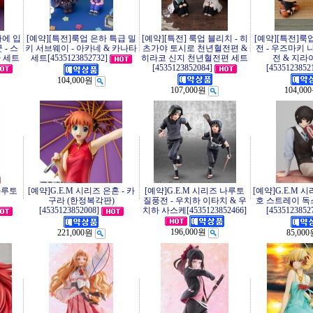
마에 입
[예약][특전]룩업 은하 특급 밀
[예약][특전] 룩업 블리치 - 히
[예약][특전]룩
- 스
키 서브웨이 - 아카네 & 카나타
츠가야 토시로 천년혈전편 &
전 - 우즈마키 
 세트
세트[4535123852732]
히라코 신지 천년혈전편 세트
전 & 지라
[4535123852084]
[4535123852
104,000원
107,000원
104,00
나루토
[예약]G.E.M 시리즈 은혼 - 카
[예약]G.E.M 시리즈 나루토
[예약]G.E.M 
구라 (한정복각판)
질풍전 - 우치하 이타치 & 우
호 스트레이 독스
[4535123852008]
치하 사스케[4535123852466]
[4535123852
196,000원
221,000원
85,00