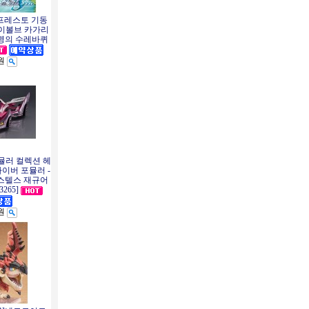
반프레스토 기동
 이볼브 카가리
명의 수레바퀴
0원
뮬러 컬렉션 헤
이버 포뮬러 -
스텔스 재규어
3265]
0원