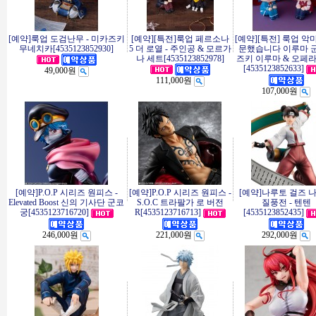
[예약]룩업 도검난무 - 미카즈키
[예약][특전]룩업 페르소나
[예약][특전] 룩업 악
무네치카[4535123852930]
5 더 로열 - 주인공 & 모르가
문했습니다 이루마 군 
나 세트[4535123852978]
즈키 이루마 & 오페라
[4535123852633]
49,000원
111,000원
107,000원
[예약]P.O.P 시리즈 원피스 -
[예약]P.O.P 시리즈 원피스 -
[예약]나루토 걸즈 
Elevated Boost 신의 기사단 군코
S.O.C 트라팔가 로 버전
질풍전 - 텐텐
궁[4535123716720]
R[4535123716713]
[4535123852435]
246,000원
221,000원
292,000원