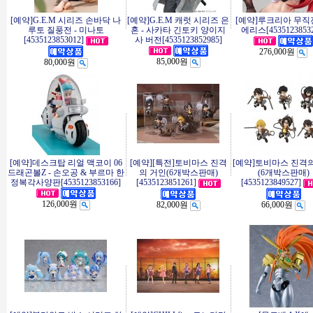
[예약]G.E.M 시리즈 손바닥 나
[예약]G.E.M 캐럿 시리즈 은
[예약]루크리아 무직전
루토 질풍전 - 미나토
혼 - 사카타 긴토키 양이지
에리스[45351238532
[4535123853012]
사 버전[4535123852985]
276,000원
85,000원
80,000원
[예약]데스크탑 리얼 맥코이 06
[예약][특전]토비마스 진격
[예약]토비마스 진격
드래곤볼Z - 손오공 & 부르마 한
의 거인(6개박스판매)
(6개박스판매)
정복각사양판[4535123853166]
[4535123851261]
[4535123849527]
126,000원
82,000원
66,000원