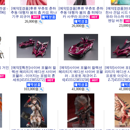
생 -
[예약][경품]후류 무츄토 춘하
[예약][경품]후류 무츄토 춘하
[예약][경품]
96]
추동 대행자 봄의 춤 카요 히나
추동 대행자 봄의 춤 히메다
전사 건담 시드
카 사쿠라 피규어
유라 아스하 여
기쿠 피규어
엔딩 버전
26,000원
23,00
26,000원
의 거인
[예약][특전]사이버 포뮬러 컬
[예약]사이버 포뮬러 컬렉션
[예약]사이버 포
렉션 헤리티지 에디션 사이버
헤리티지 에디션 사이버 포뮬
리티지 에디션 사
포뮬러 - 이어지는 표범의 혼
러 - 프로토 재규어 Z-
프로토 아오이 
세트[4535123853272]
6[4535123853258]
Z-7[453512385
103,000원
41,000원
41,00