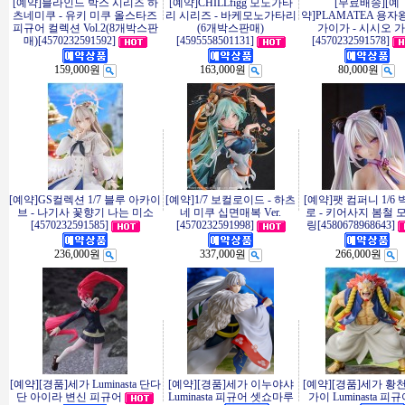
[예약]블라인드 박스 시리즈 하
[예약]CHILLfigg 모노가타
[무료배송][예
츠네미쿠 - 유키 미쿠 올스타즈
리 시리즈 - 바케모노가타리
약]PLAMATEA 용자
피규어 컬렉션 Vol.2(8개박스판
(6개박스판매)
가이가 - 시시오 
매)[4570232591592]
[4595558501131]
[4570232591578]
159,000원
163,000원
80,000원
[예약]GS컬렉션 1/7 블루 아카이
[예약]1/7 보컬로이드 - 하츠
[예약]팻 컴퍼니 1/6
브 - 나기사 꽃향기 나는 미소
네 미쿠 십면매복 Ver.
로 - 키어사지 봄철 
[4570232591585]
[4570232591998]
링[4580678968643]
236,000원
337,000원
266,000원
[예약][경품]세가 Luminasta 단다
[예약][경품]세가 이누야샤
[예약][경품]세가 황
단 아이라 변신 피규어
Luminasta 피규어 셋쇼마루
가이 Luminasta 피