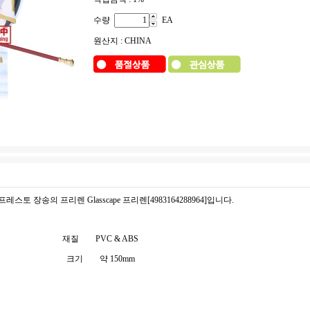
수량
EA
원산지 : CHINA
레스토 장송의 프리렌 Glasscape 프리렌[4983164288964]입니다.
재질
PVC & ABS
크기
약 150mm