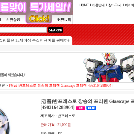
핑몰은 15세이상 수집피규어를 판매하는 쇼핑몰입니다.
후류
>
[경품]반프레스토 장송의 프리렌 Glasscape 프리렌[4983164288964]
[경품]반프레스토 장송의 프리렌 Glasscape
[4983164288964]
제조회사 : 반프레스토
판매가격 :
21,000원
적립금액 :
1%