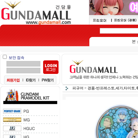
본 쇼
보안 접속
피규어
>
경품-반프레스토,세가,타이토,