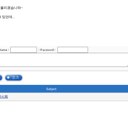
.
 올리겠습니돠~
있던데...
전시회