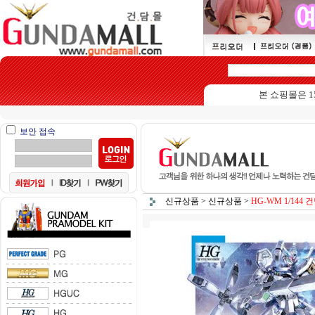
본 쇼핑몰은 15세
보안 접속
신규상품
>
신규상품
>
HG-WM 1/144 건