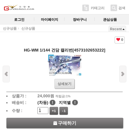
카테고리
검색
로그인
마이페이지
장바구니
관심상품
신규상품
신규상품
Recent
0
HG-WM 1/144 건담 캘리번[4573102653222]
상세보기
상품가 :
24,000
원
적립금:1%
배송비 :
(차등)
!
지역별
!
수량 :
+1
-1
구매하기