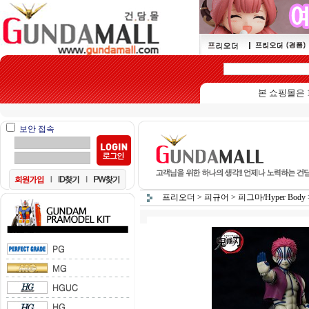
본 쇼핑몰은 15세이상
보안 접속
프리오더
>
피규어
>
피그마/Hyper Body