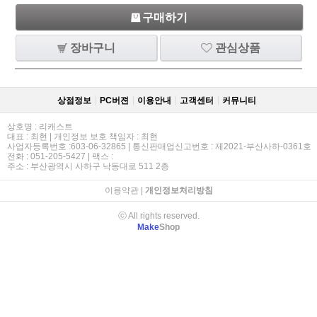
구매하기
장바구니
관심상품
상점정보
PC버젼
이용안내
고객센터
커뮤니티
상호명 : 리캐스트
대표 : 최현 | 개인정보 보호 책임자 : 최현
사업자등록번호 :603-06-32865 | 통신판매업신고번호 : 제2021-부산사하-0361호
전화 : 051-205-5427 | 팩스 :
주소 : 부산광역시 사하구 낙동대로 511 2층
이용약관
|
개인정보처리방침
ⓒ All rights reserved.
Make
Shop