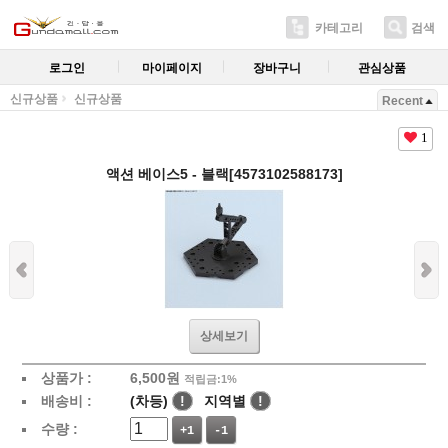
카테고리
검색
로그인
마이페이지
장바구니
관심상품
신규상품
신규상품
Recent
1
액션 베이스5 - 블랙[4573102588173]
상세보기
상품가 :
6,500
원
적립금:1%
배송비 :
(차등)
!
지역별
!
수량 :
+1
-1