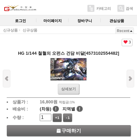
카테고리
검색
로그인
마이페이지
장바구니
관심상품
신규상품
신규상품
Recent
3
HG 1/144 철혈의 오펀스 건담 비달[4573102554482]
상세보기
상품가 :
16,800
원
적립금:1%
배송비 :
(차등)
!
지역별
!
수량 :
+1
-1
구매하기