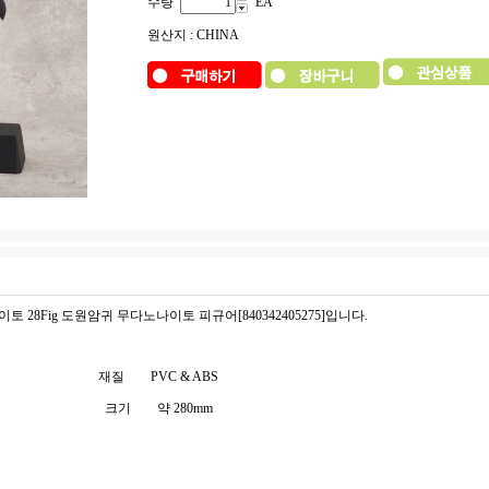
수량
EA
원산지 : CHINA
이토 28Fig 도원암귀 무다노나이토 피규어[840342405275]입니다.
재질
PVC & ABS
크기
약 280mm