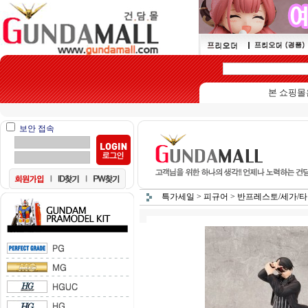
본 쇼핑몰은 15세
보안 접속
특가세일
>
피규어
>
반프레스토/세가/