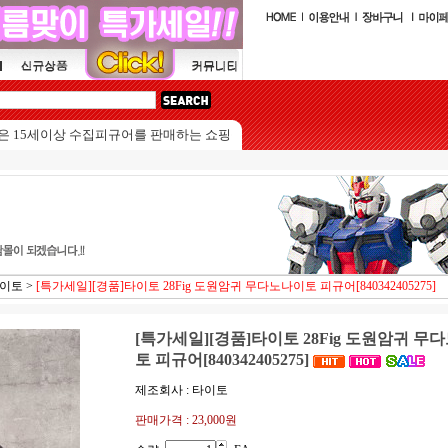
이상 수집피규어를 판매하는 쇼핑몰입니다.
타이토
>
[특가세일][경품]타이토 28Fig 도원암귀 무다노나이토 피규어[840342405275]
[특가세일][경품]타이토 28Fig 도원암귀 무
토 피규어[840342405275]
제조회사 : 타이토
판매가격 :
23,000원