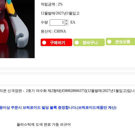
적립금액 :
2%
12월발매/2027년1월입고
수량
EA
원산지 : CHINA
온 신극장판 - 2호기 야수화 제2형태[4580828666375](12월발매/2027년1월입고)입니
원이상 주문시 브릭로이드 빌딩 블록 증정합니다.(브릭로이드제품만 계산)
플라스틱제 도색 완료 가동 피규어