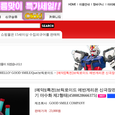
은 15세이상 수집피규어를 판매하는 쇼핑몰입니다.
LLO! GOOD SMILE/Qset/브릭로이드
>
[예약][특전]브릭로이드 에반게리온 신극장판
[예약][특전]브릭로이드 에반게리온 신극장판 
기 야수화 제2형태[4580828666375]
제조회사 : GOOD SMILE COMPANY
판매가격 :
23,000원