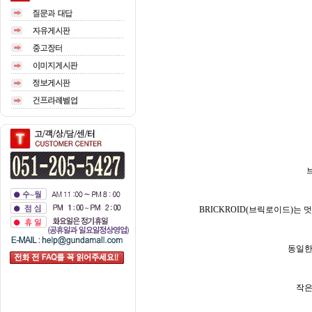
BRICKROID(브릭로이드)는
동일한
작은