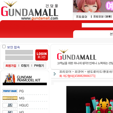
본 쇼핑몰
보안 접속
프리오더
>
피규어
>
넨도로이드/큐포쉬/HE
화 제2형태[4580828666375]