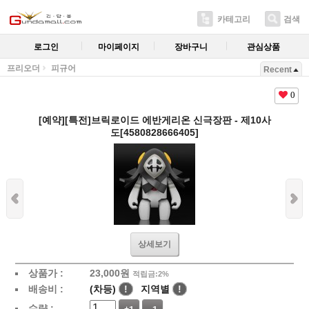
카테고리
검색
로그인
마이페이지
장바구니
관심상품
프리오더
피규어
Recent
0
[예약][특전]브릭로이드 에반게리온 신극장판 - 제10사
도[4580828666405]
상세보기
상품가 :
23,000
원
적립금:2%
배송비 :
(차등)
!
지역별
!
수량 :