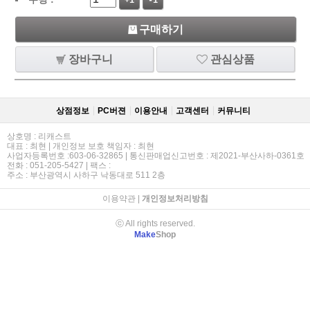
+1
-1
구매하기
장바구니
관심상품
상점정보
PC버젼
이용안내
고객센터
커뮤니티
상호명 : 리캐스트
대표 : 최현 | 개인정보 보호 책임자 : 최현
사업자등록번호 :603-06-32865 | 통신판매업신고번호 : 제2021-부산사하-0361호
전화 : 051-205-5427 | 팩스 :
주소 : 부산광역시 사하구 낙동대로 511 2층
이용약관
|
개인정보처리방침
ⓒ All rights reserved.
Make
Shop