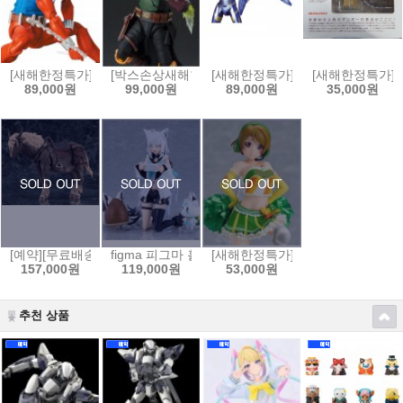
[새해한정특가]MAFEX No.186 스칼렛 스파이더(코믹 COMIC Ver.)[4530
[박스손상새해한정특가]S.H.Figuarts 스타워즈:북 오브
[새해한정특가]MAFEX 마펙스 No.
[새해한정특가]요
89,000원
99,000원
89,000원
35,000원
[예약][무료배송]figma 피그마 엘든링 - 영마 토렌트[4545784069653]
figma 피그마 홀로라이브 - 시라카미 후부키[4545784
[새해한정특가]figFIX 피그픽스 러
157,000원
119,000원
53,000원
추천 상품