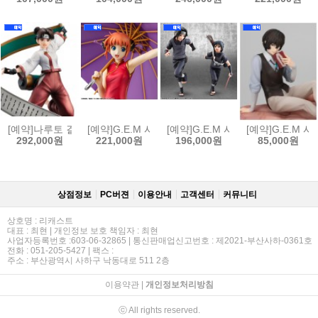
[예약]나루토 걸즈 나루토 질풍전 - 텐텐[4535123852435]
[예약]G.E.M 시리즈 은혼 - 카구라 (한정복각판)[45351
[예약]G.E.M 시리즈 나루토 질풍전 
[예약]G.E.M 
292,000원
221,000원
196,000원
85,000원
상점정보
PC버젼
이용안내
고객센터
커뮤니티
상호명 : 리캐스트
대표 : 최현 | 개인정보 보호 책임자 : 최현
사업자등록번호 :603-06-32865 | 통신판매업신고번호 : 제2021-부산사하-0361호
전화 : 051-205-5427 | 팩스 :
주소 : 부산광역시 사하구 낙동대로 511 2층
이용약관
|
개인정보처리방침
ⓒ All rights reserved.