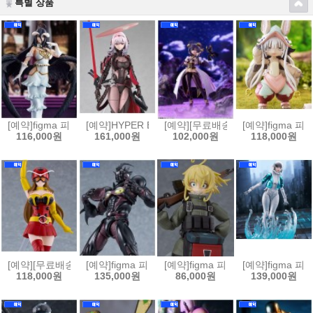
특별 상품
[예약]figma 피그마 오버로드 - 알베도[4580828665569]
[예약]HYPER BODY 하이퍼 바디 승리의 여신 니케 - 홍
[예약][무료배송]figma 피그마 마법
[예약]figma 
116,000원
161,000원
102,000원
118,000원
[예약][무료배송]figma 피그마 토지마 탄자부로는 가면라이더가 되고싶어 
[예약]figma 피그마 강식장갑 가이버 - 가이버 3 얼티밋
[예약]figma 피그마 극장판 유녀전기
[예약]figma 피
118,000원
135,000원
86,000원
139,000원