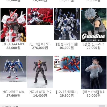
90,000원
26,500원
11,000원
30,000원
RG 1/144 MBF-P02 건담 아스트레이 레드프레임[4573102616180]
[입고완료]PG 건담 아스트레이 레드프레임改[4573102
[한정프라모델]무한신성 1/100 
[경품]반프레스토 
33,600원
276,000원
96,000원
22,000원
HG 더블오라이저 + GN 소드3 [4573102573834]
HG 세라핌 건담[4573102592354]
[12개한정특가]HG 1/100 VF-19
[박스손상][경품
27,600원
14,400원
39,900원
30,000원