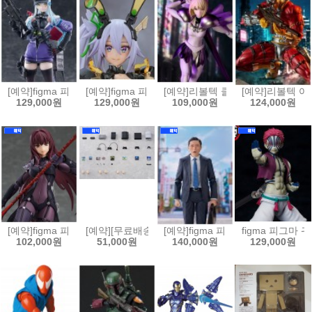
[예약]figma 피그마 소녀전선2 망명 - 클루카이[4545784070420]
[예약]figma 피그마 바니 슈트 플래닝 - 실버 배럴 라인[
[예약]리볼텍 클레이모어 - 클레어 [45
[예약]리볼텍 어메
129,000원
129,000원
109,000원
124,000원
[예약]figma 피그마 Fate/Grand Order 랜서/스카사하[4545784070369
[예약][무료배송]figma 피그마 플러스 플레이스테이션[4
[예약]figma 피그마 고독한 미식가
figma 피그마 귀
102,000원
51,000원
140,000원
129,000원