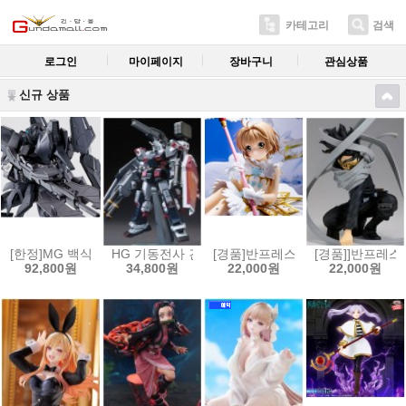
카테고리
검색
로그인
마이페이지
장바구니
관심상품
신규 상품
[한정]MG 백식 크래쉬 괴[4573102556288]
HG 기동전사 건담 썬더볼트 1/144 풀아머 건담(GUNDAM 
[경품]반프레스토 카드캡터 사쿠라 클
[경품]]반프레스토
92,800원
34,800원
22,000원
22,000원