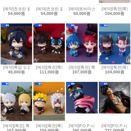
[예약]쵸코린 컬렉션 캐릭캐릭 체인지(6개박스판매)[4535123852909]
[예약]쵸코린 컬렉션 헌터x헌터(6개박스판매)[4535123
[예약]토비마스 드래곤볼 Vol.3 (6개
[예약][특전]룩업
54,000원
54,000원
60,000원
104,000원
[예약]룩업 도검난무 - 미카즈키 무네치카[4535123852930]
[예약][특전]룩업 페르소나 5 더 로열 - 주인공 & 모르가
[예약][특전] 룩업 악마에 입문했습니
[예약][특전]룩업
49,000원
111,000원
107,000원
104,000원
[예약][특전] 룩업 블리치 - 히츠가야 토시로 천년혈전편 & 히라코 신지 천
[예약][특전]룩업 나루토 질풍전 - 우즈마키 나루토 활짝 
[예약]P.O.P 시리즈 원피스 - Eleva
[예약]P.O.P 시
107,000원
104,000원
246,000원
221,000원