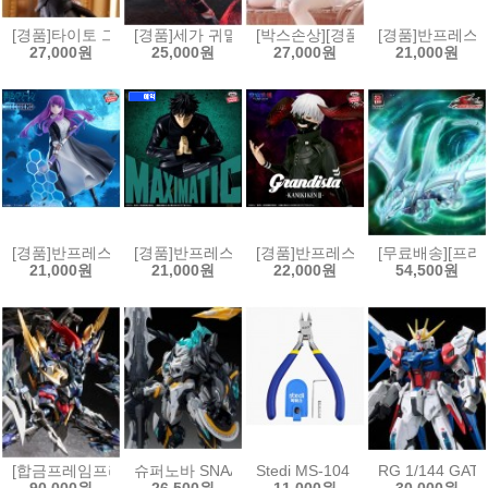
[경품]타이토 그 비스크 돌은 사랑을 한다 T-most 피규어 키타가와 마린
[경품]세가 귀멸의 칼날 Xross Link 피규어 카마도 네즈
[박스손상][경품]후류 누들스토퍼 
[경품]반프레스토 
27,000원
25,000원
27,000원
21,000원
[경품]반프레스토 장송의 프리렌 EFFECTREME 페른[4573102717078
[경품]반프레스토 주술회전 MAXIMATIC 피규어 후시구
[경품]반프레스토 그란디스타 도쿄구울
[무료배송][프라
21,000원
21,000원
22,000원
54,500원
[합금프레임프라모델]모터뉴클리어 MNP-XH16A 삼국지 전위
슈퍼노바 SNAA 원탁기사단 베디비어
Stedi MS-104 보급형 싱글 블레이
RG 1/144 GA