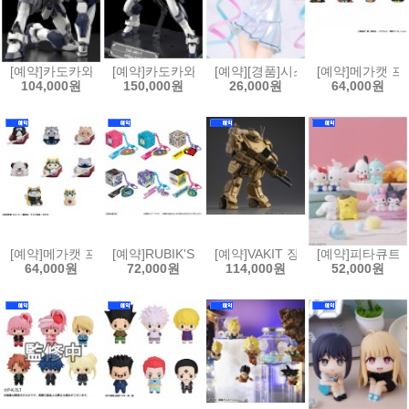
[예약]카도카와 플라스틱 모델 시리즈 풀 메탈 패닉 - 아바레스트[455068
[예약]카도카와 플라스틱 모델 시리즈 풀 메탈 패닉 - 아
[예약][경품]시스템 서비스 Vivi
[예약]메가캣 프로
104,000원
150,000원
26,000원
64,000원
[예약]메가캣 프로젝트 냐루토 나루토 질풍전 - 사제, 인연 편[453512385
[예약]RUBIK'S ID 다마고치(6개박스판매)[453512385
[예약]VAKIT 장갑기병 보톰즈 회색의
[예약]피타큐트피
64,000원
72,000원
114,000원
52,000원