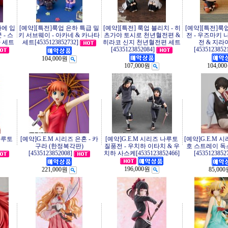
마에 입
[예약][특전]룩업 은하 특급 밀
[예약][특전] 룩업 블리치 - 히
[예약][특전]룩
- 스
키 서브웨이 - 아카네 & 카나타
츠가야 토시로 천년혈전편 &
전 - 우즈마키 
 세트
세트[4535123852732]
히라코 신지 천년혈전편 세트
전 & 지라
[4535123852084]
[4535123852
104,000원
107,000원
104,00
나루토
[예약]G.E.M 시리즈 은혼 - 카
[예약]G.E.M 시리즈 나루토
[예약]G.E.M 
구라 (한정복각판)
질풍전 - 우치하 이타치 & 우
호 스트레이 독스
[4535123852008]
치하 사스케[4535123852466]
[4535123852
196,000원
221,000원
85,00