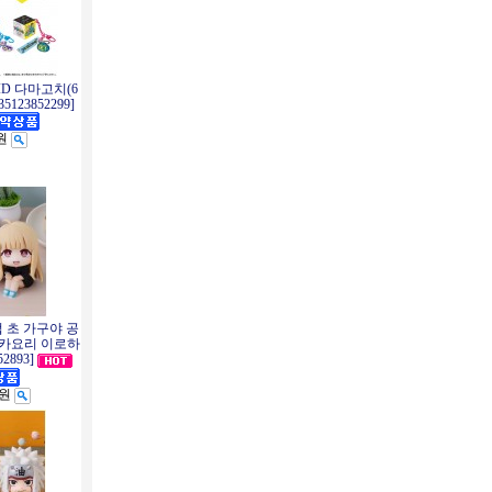
 ID 다마고치(6
123852299]
0원
업 초 가구야 공
 사카요리 이로하
2893]
0원