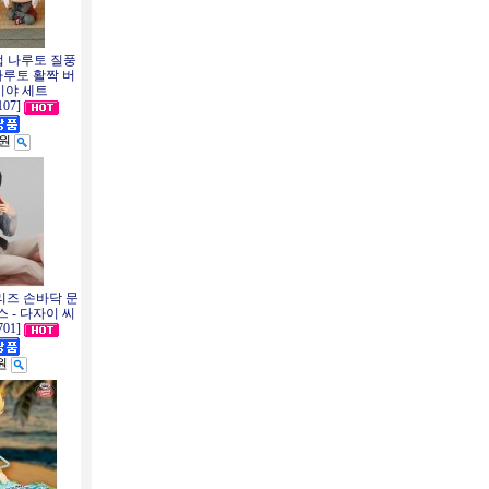
업 나루토 질풍
나루토 활짝 버
이야 세트
107]
0원
시리즈 손바닥 문
 - 다자이 씨
701]
0원