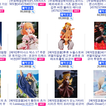
[무료배송][예약]PLAMATEA
[무료배송][예약]넨도로이드
[무료배송][예
왕 가오
MX짱[4545784015711]
베르세르크 - 가츠 광전사의
몬스터헌터 -
가이
갑주 버전 블러드 에디션
[4570232590
[4570232590632]
99,000원
84,00
69,000원
 벽람항
[예약]루미너스 박스 1/7 주문
[예약][경품]후류 누들스토퍼
[예약][경품]세가
모니터
은 토끼입니까 - 코코아 드레스
귀멸의칼날 렌고쿠 쿄쥬로 크
귀멸의칼날 카마
버전[6973848370182]
래프트홀릭 피규어
규어 투명한 세계
241,000원
26,000원
26,00
천의 츠
[예약][경품]세가 황천의 츠가
[예약][경품]세가 모노가타리
[예약][경품]
규어 우
이 Luminasta 피규어 좌
시리즈 하이 프리미엄 피규어
(BanG Drea