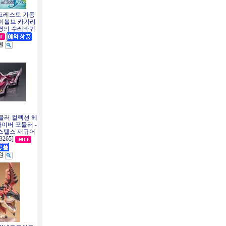
반프레스토 기동
 이볼브 카가리
명의 수레바퀴
0원
뮬러 컬렉션 헤
이버 포뮬러 -
스텔스 재규어
3265]
0원