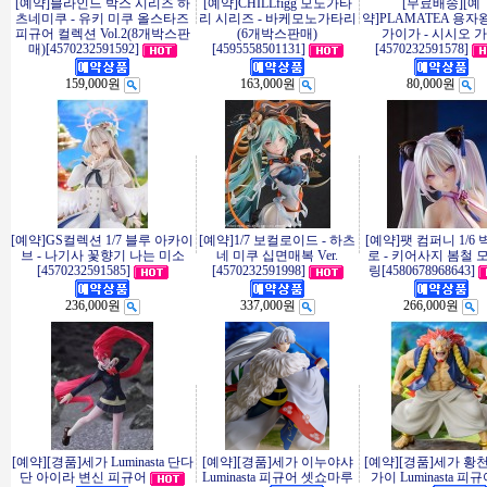
[예약]블라인드 박스 시리즈 하
[예약]CHILLfigg 모노가타
[무료배송][예
츠네미쿠 - 유키 미쿠 올스타즈
리 시리즈 - 바케모노가타리
약]PLAMATEA 용자
피규어 컬렉션 Vol.2(8개박스판
(6개박스판매)
가이가 - 시시오 
매)[4570232591592]
[4595558501131]
[4570232591578]
159,000원
163,000원
80,000원
[예약]GS컬렉션 1/7 블루 아카이
[예약]1/7 보컬로이드 - 하츠
[예약]팻 컴퍼니 1/6
브 - 나기사 꽃향기 나는 미소
네 미쿠 십면매복 Ver.
로 - 키어사지 봄철 
[4570232591585]
[4570232591998]
링[4580678968643]
236,000원
337,000원
266,000원
[예약][경품]세가 Luminasta 단다
[예약][경품]세가 이누야샤
[예약][경품]세가 황
단 아이라 변신 피규어
Luminasta 피규어 셋쇼마루
가이 Luminasta 피