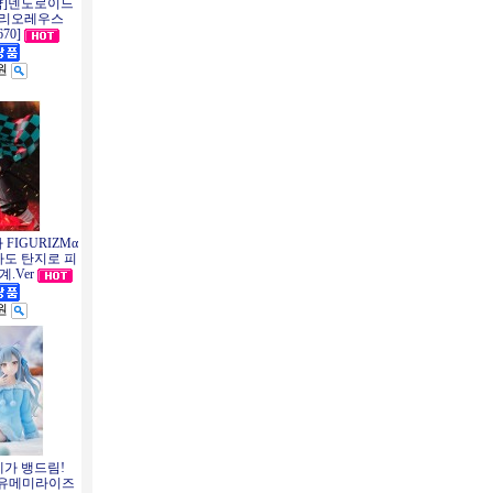
약]넨도로이드
 리오레우스
670]
0원
 FIGURIZMα
도 탄지로 피
.Ver
0원
세가 뱅드림!
m!) 유메미라이즈