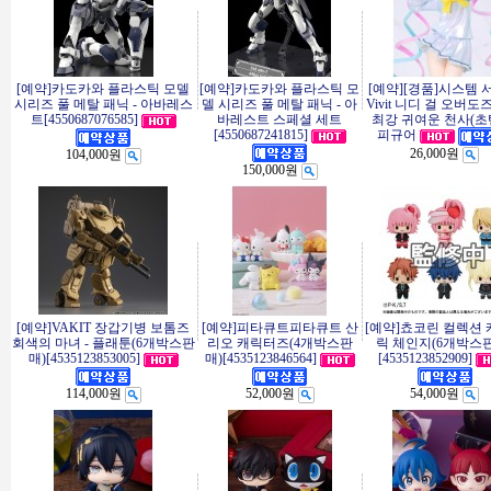
[예약]카도카와 플라스틱 모델
[예약]카도카와 플라스틱 모
[예약][경품]시스템 
시리즈 풀 메탈 패닉 - 아바레스
델 시리즈 풀 메탈 패닉 - 아
Vivit 니디 걸 오버도
트[4550687076585]
바레스트 스페셜 세트
최강 귀여운 천사(초
[4550687241815]
피규어
26,000원
104,000원
150,000원
[예약]VAKIT 장갑기병 보톰즈
[예약]피타큐트피타큐트 산
[예약]쵸코린 컬렉션
회색의 마녀 - 플래툰(6개박스판
리오 캐릭터즈(4개박스판
릭 체인지(6개박스
매)[4535123853005]
매)[4535123846564]
[4535123852909]
114,000원
52,000원
54,000원