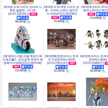
[예약]G.E.M 시리즈 손바닥 나
[예약]G.E.M 캐럿 시리즈 은
[예약]루크리아 무직전
루토 질풍전 - 미나토
혼 - 사카타 긴토키 양이지
에리스[45351238532
[4535123853012]
사 버전[4535123852985]
276,000원
85,000원
80,000원
[예약]데스크탑 리얼 맥코이 06
[예약][특전]토비마스 진격
[예약]토비마스 진격
드래곤볼Z - 손오공 & 부르마 한
의 거인(6개박스판매)
(6개박스판매)
정복각사양판[4535123853166]
[4535123851261]
[4535123849527]
126,000원
82,000원
66,000원