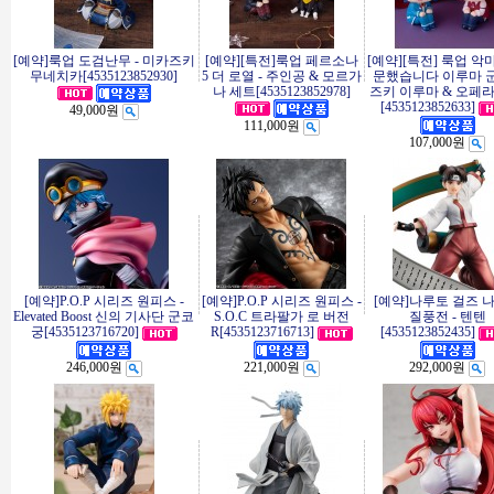
[예약]룩업 도검난무 - 미카즈키
[예약][특전]룩업 페르소나
[예약][특전] 룩업 악
무네치카[4535123852930]
5 더 로열 - 주인공 & 모르가
문했습니다 이루마 군 
나 세트[4535123852978]
즈키 이루마 & 오페라
[4535123852633]
49,000원
111,000원
107,000원
[예약]P.O.P 시리즈 원피스 -
[예약]P.O.P 시리즈 원피스 -
[예약]나루토 걸즈 
Elevated Boost 신의 기사단 군코
S.O.C 트라팔가 로 버전
질풍전 - 텐텐
궁[4535123716720]
R[4535123716713]
[4535123852435]
246,000원
221,000원
292,000원