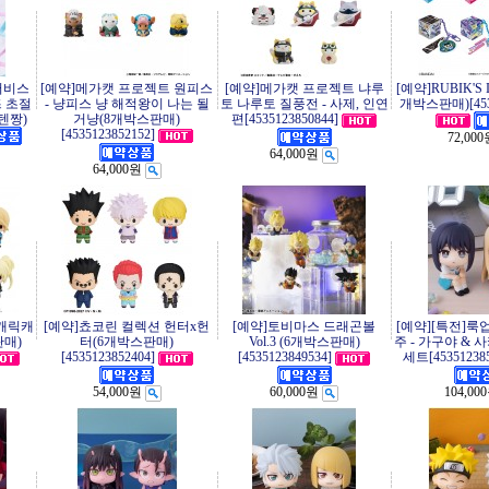
서비스
[예약]메가캣 프로젝트 원피스
[예약]메가캣 프로젝트 냐루
[예약]RUBIK'S
즈 초절
- 냥피스 냥 해적왕이 나는 될
토 나루토 질풍전 - 사제, 인연
개박스판매)[4535
텐짱)
거냥(8개박스판매)
편[4535123850844]
[4535123852152]
72,00
64,000원
64,000원
 캐릭캐
[예약]쵸코린 컬렉션 헌터x헌
[예약]토비마스 드래곤볼
[예약][특전]룩
판매)
터(6개박스판매)
Vol.3 (6개박스판매)
주 - 가구야 &
[4535123852404]
[4535123849534]
세트[453512385
54,000원
60,000원
104,00