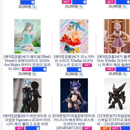
26,000원
26,000원
26,000원
[예약][경품]세가 뱅드림!(BanG
[예약][경품]세가 모노가타
[예약][경품]세가 블
Dream!) 유메미라이즈 피규어
리 시리즈 XStellar 피규어
이브 XStellar 피규어
Ave Mujica 와카다 무츠미 파자
오노노키 요츠기
니 히후미 해피 발렌타
마 파티!
26,000원
26,000원
26,000원
[예약][경품]세가 에반게리온 신
[6개한정5%적립][예약]아르
[12개한정5%적립][
극장판 Figurizm α 피규어 아야
카나디아 베르루타 퍼스트
스케일 D-STYLE 
나미 레이 플러그 슈트 버전
인게이지 버전
버 - 그리폰[493405409
[4934054071203]