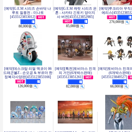
[예약]G.E.M 시리즈 손바닥 나
[예약]G.E.M 캐럿 시리즈 은
[예약]루크리아 무직전
루토 질풍전 - 미나토
혼 - 사카타 긴토키 양이지
에리스[45351238532
[4535123853012]
사 버전[4535123852985]
276,000원
85,000원
80,000원
[예약]데스크탑 리얼 맥코이 06
[예약][특전]토비마스 진격
[예약]토비마스 진격
드래곤볼Z - 손오공 & 부르마 한
의 거인(6개박스판매)
(6개박스판매)
정복각사양판[4535123853166]
[4535123851261]
[4535123849527]
126,000원
82,000원
66,000원