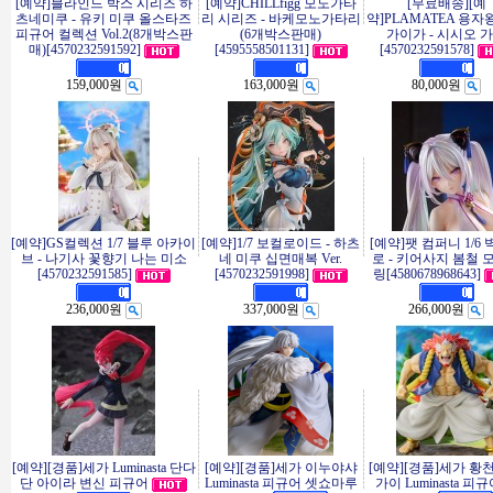
[예약]블라인드 박스 시리즈 하
[예약]CHILLfigg 모노가타
[무료배송][예
츠네미쿠 - 유키 미쿠 올스타즈
리 시리즈 - 바케모노가타리
약]PLAMATEA 용자
피규어 컬렉션 Vol.2(8개박스판
(6개박스판매)
가이가 - 시시오 
매)[4570232591592]
[4595558501131]
[4570232591578]
159,000원
163,000원
80,000원
[예약]GS컬렉션 1/7 블루 아카이
[예약]1/7 보컬로이드 - 하츠
[예약]팻 컴퍼니 1/6
브 - 나기사 꽃향기 나는 미소
네 미쿠 십면매복 Ver.
로 - 키어사지 봄철 
[4570232591585]
[4570232591998]
링[4580678968643]
236,000원
337,000원
266,000원
[예약][경품]세가 Luminasta 단다
[예약][경품]세가 이누야샤
[예약][경품]세가 황
단 아이라 변신 피규어
Luminasta 피규어 셋쇼마루
가이 Luminasta 피