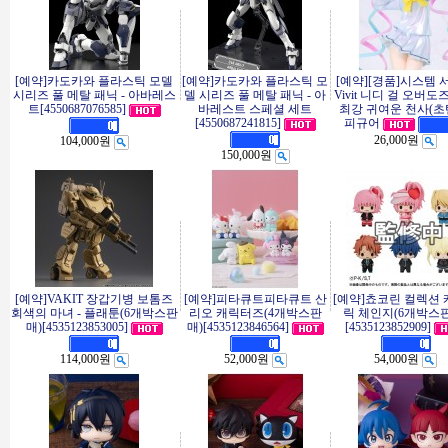
[예약]카도카와 플라스틱 모델
[예약]카도카와 플라스틱 모
[예약][경품]시스템 
시리즈 풀 메탈 패닉 - 아바레스
델 시리즈 풀 메탈 패닉 - 아
Vivit 니디 걸 오버도
트[4550687076585]
바레스트 스페셜 세트
최강 귀여운 천사(초
[4550687241815]
피규어
26,000원
104,000원
150,000원
[예약]VAKIT 장갑기병 보톰즈
[예약]피타큐트피타큐트 산
[예약]쵸코린 컬렉션
회색의 마녀 - 플래툰(6개박스판
리오 캐릭터즈(4개박스판
릭 체인지(6개박스
매)[4535123853005]
매)[4535123846564]
[4535123852909]
114,000원
52,000원
54,000원