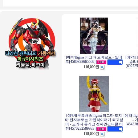
[예약]figma 피그마 오버로드 - 알베
[예약]
승리의
도[4580828665569]
[69272
116,000원
[예약][무료배송]figma 피그마 토지
[예약]f
마 탄자부로는 가면라이더가 되고싶
- 
어 - 오카다 유리코 전파인간태클 버
[45457
전[4570232589933]
118,000원