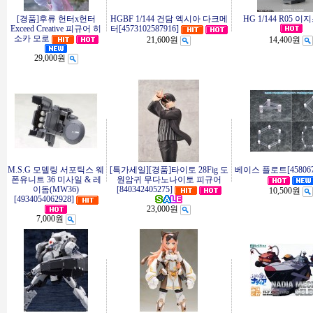
[경품]후류 헌터x헌터
HGBF 1/144 건담 엑시아 다크메
HG 1/144 R05 
Exceed Creative 피규어 히
터[4573102587916]
소카 모로
21,600원
14,400원
29,000원
M.S.G 모델링 서포틱스 웨
[특가세일][경품]타이토 28Fig 도
베이스 플로트[4580678
폰유니트 36 미사일 & 레
원암귀 무다노나이토 피규어
이돔(MW36)
[840342405275]
10,500원
[4934054062928]
23,000원
7,000원