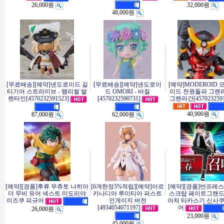
26,000원
32,000원
48,000원
[무료배송][예약]넨도로이드 길
[무료배송][예약]넨도로이
[예약]MODEROID
티기어 스트라이브 - 램리썰 발
드 OMORI - 바질
이드 천원돌파 그렌라
렌타인[4570232591523]
[4570232590731]
그렌라간[4570232591
40,900원
87,000원
62,000원
[예약][경품]후류 무츄토 나히아
[6개한정5%적립][예약]아르
[예약][경품]반프레스
더 무비 유어 넥스트 미도리야
카나디아 루미티아 퍼스트
스크탑 페이트그랜
인게이지 버전
아처 타카스기 신사쿠
이즈쿠 피규어
[4934054071197]
어
26,000원
23,000원
45,000원