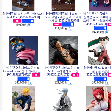
[예약]룩업 도검난무 - 미카즈키
[예약][특전]룩업 페르소나
[예약][특전] 룩업 악
무네치카[4535123852930]
5 더 로열 - 주인공 & 모르가
문했습니다 이루마 군 
나 세트[4535123852978]
즈키 이루마 & 오페라
[4535123852633]
49,000원
111,000원
107,000원
[예약]P.O.P 시리즈 원피스 -
[예약]P.O.P 시리즈 원피스 -
[예약]나루토 걸즈 
Elevated Boost 신의 기사단 군코
S.O.C 트라팔가 로 버전
질풍전 - 텐텐
궁[4535123716720]
R[4535123716713]
[4535123852435]
246,000원
221,000원
292,000원