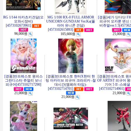
RG 1/144 아카츠키건담(오
MG 1/100 RX-0 FULL ARMOR
[경품]세가 단다단 FI
오와시장비)
UNICORN GUNDAM Ver.Ka(풀
피규어 오카룬 변신
[4573102673961]
아머 유니콘 건담)
비쥬얼ver.1.5[457362
[4573102615893]
96,000원
105,600원
25,000원
[경품]반프레스토 원피스
[경품]반프레스토 헌터X헌터 헌
[경품]반프레스토 원피
그란디스타 쥬얼리 보니
팅 아카이브 피규어 크라피카 -절
OF ARTIST 피규어 몽
피규어[4573102717290]
대시간(엠페러 타임)-
기어 5 II -스페셜
[4573102714701]
[4573102714961]
21,000원
21,000원
21,000원