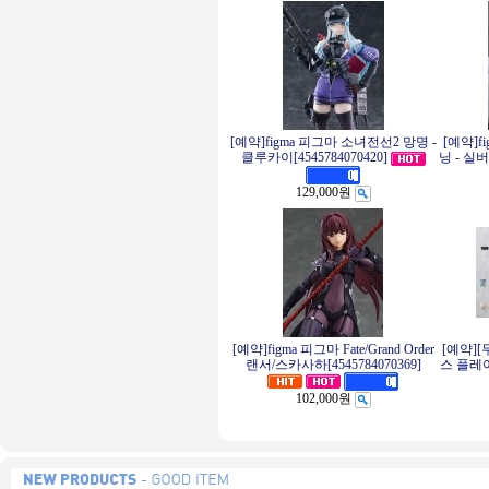
[예약]figma 피그마 소녀전선2 망명 -
[예약]f
클루카이[4545784070420]
닝 - 실버
129,000원
[예약]figma 피그마 Fate/Grand Order
[예약][
랜서/스카사하[4545784070369]
스 플레이
102,000원