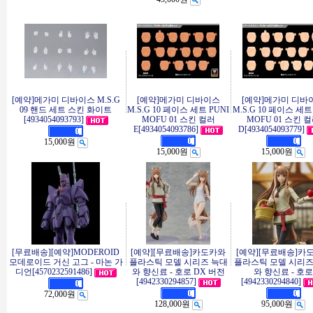
[예약]메가미 디바이스 M.S.G
[예약]메가미 디바이스
[예약]메가미 디바
09 핸드 세트 스킨 화이트
M.S.G 10 페이스 세트 PUNI
M.S.G 10 페이스 세트
[4934054093793]
MOFU 01 스킨 컬러
MOFU 01 스킨 
E[4934054093786]
D[4934054093779]
15,000원
15,000원
15,000원
[무료배송][예약]MODEROID
[예약][무료배송]카도카와
[예약][무료배송]카
모데로이드 거신 고그 - 마논 가
플라스틱 모델 시리즈 늑대
플라스틱 모델 시리즈
디언[4570232591486]
와 향신료 - 호로 DX 버전
와 향신료 - 호로
[4942330294857]
[4942330294840]
72,000원
128,000원
95,000원