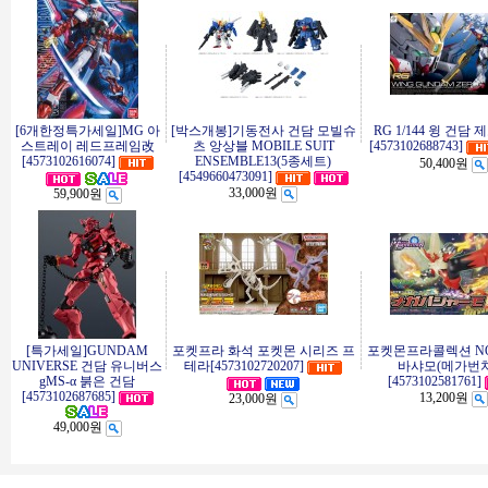
[6개한정특가세일]MG 아
[박스개봉]기동전사 건담 모빌슈
RG 1/144 윙 건담 
스트레이 레드프레임改
츠 앙상블 MOBILE SUIT
[4573102688743]
[4573102616074]
ENSEMBLE13(5종세트)
50,400원
[4549660473091]
33,000원
59,900원
[특가세일]GUNDAM
포켓프라 화석 포켓몬 시리즈 프
포켓몬프라콜렉션 NO
UNIVERSE 건담 유니버스
테라[4573102720207]
바샤모(메가번치
gMS-α 붉은 건담
[4573102581761]
[4573102687685]
13,200원
23,000원
49,000원