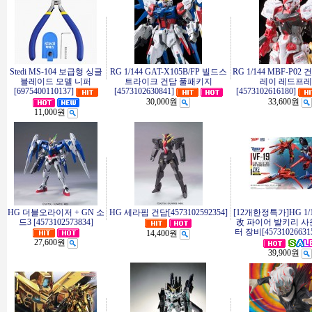
Stedi MS-104 보급형 싱글
RG 1/144 GAT-X105B/FP 빌드스
RG 1/144 MBF-P0
블레이드 모델 니퍼
트라이크 건담 풀패키지
레이 레드프
[6975400110137]
[4573102630841]
[4573102616180]
30,000원
33,600원
11,000원
HG 더블오라이저 + GN 소
HG 세라핌 건담[4573102592354]
[12개한정특가]HG 1/1
드3 [4573102573834]
改 파이어 발키리 사
터 장비[45731026631
14,400원
27,600원
39,900원