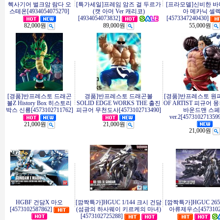
헥사기어 벌크암 람다 오
[특가세일]프레임 암즈 걸 두르가
[프라모델]신비한 바
스테온[4934054075270]
(캣 아머 Ver 캐리코)
아 메카닉 셀
[4934054073832]
[4573347240430]
82,000원
89,000원
55,000원
[경품]반프레스토 드래곤
경품]반프레스토 드래곤볼
[경품]반프레스토 원피
볼Z History Box 히스토리
SOLID EDGE WORKS THE 출진
OF ARTIST 피규어 몽
박스 신룡[4573102711762]
피규어 무천도사[4573102713490]
바운드맨 스
ver.2[457310271359
21,000원
21,000원
21,000원
HGBF 건담X 마오
[깜짝특가]HGUC 1/144 크시 건담
[깜짝특가]HGUC 265 T
[4573102587862]
(섬광의 하사웨이 키르케의 마녀)
아류제우스[45731027
[4573102725288]