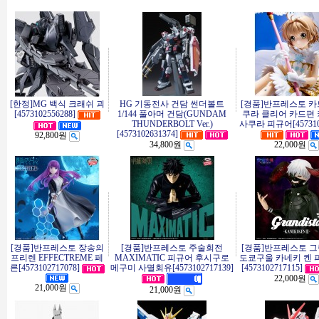
[한정]MG 백식 크래쉬 괴
HG 기동전사 건담 썬더볼트
[경품]반프레스토 카
[4573102556288]
1/144 풀아머 건담(GUNDAM
쿠라 클리어 카드편
THUNDERBOLT Ver.)
사쿠라 피규어[4573102
[4573102631374]
92,800원
34,800원
22,000원
[경품]반프레스토 장송의
[경품]반프레스토 주술회전
[경품]반프레스토 
프리렌 EFFECTREME 페
MAXIMATIC 피규어 후시구로
도쿄구울 카네키 켄 
른[4573102717078]
메구미 사멸회유[4573102717139]
[4573102717115]
22,000원
21,000원
21,000원