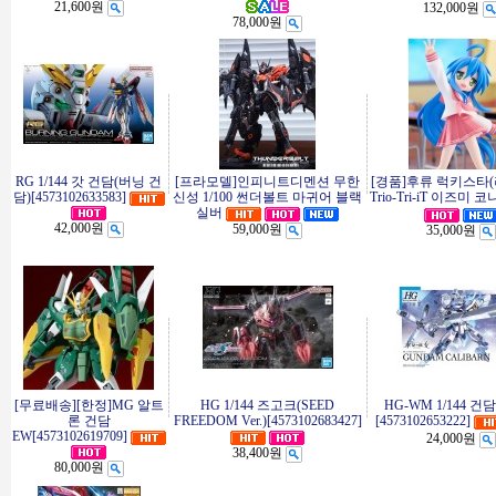
21,600원
132,000원
78,000원
RG 1/144 갓 건담(버닝 건
[프라모델]인피니트디멘션 무한
[경품]후류 럭키스타
담)[4573102633583]
신성 1/100 썬더볼트 마귀어 블랙
Trio-Tri-iT 이즈미 
실버
42,000원
59,000원
35,000원
[무료배송][한정]MG 알트
HG 1/144 즈고크(SEED
HG-WM 1/144 건
론 건담
FREEDOM Ver.)[4573102683427]
[4573102653222]
EW[4573102619709]
24,000원
38,400원
80,000원