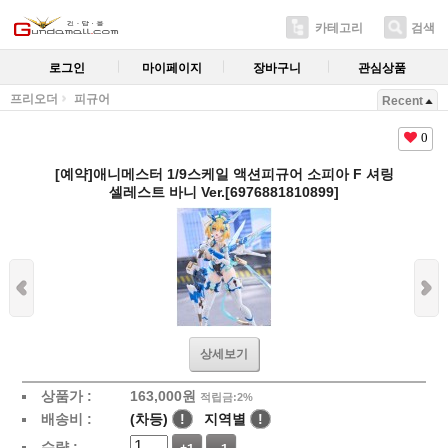
카테고리
검색
로그인
마이페이지
장바구니
관심상품
프리오더
피규어
Recent
0
[예약]애니메스터 1/9스케일 액션피규어 소피아 F 셔링
셀레스트 바니 Ver.[6976881810899]
상세보기
상품가 :
163,000원
적립금:2%
배송비 :
(차등)
!
지역별
!
수량 :