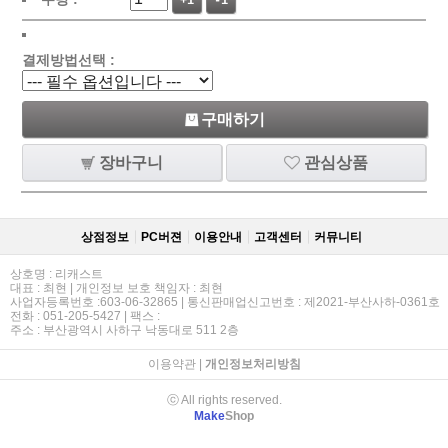
+1
-1
결제방법선택 :
구매하기
장바구니
관심상품
상점정보
PC버젼
이용안내
고객센터
커뮤니티
상호명 : 리캐스트
대표 : 최현 | 개인정보 보호 책임자 : 최현
사업자등록번호 :603-06-32865 | 통신판매업신고번호 : 제2021-부산사하-0361호
전화 : 051-205-5427 | 팩스 :
주소 : 부산광역시 사하구 낙동대로 511 2층
이용약관
|
개인정보처리방침
ⓒ All rights reserved.
Make
Shop