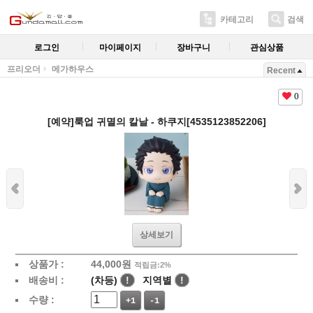
카테고리
검색
로그인
마이페이지
장바구니
관심상품
프리오더
메가하우스
Recent
0
[예약]룩업 귀멸의 칼날 - 하쿠지[4535123852206]
상세보기
상품가 :
44,000
원
적립금:2%
배송비 :
(차등)
!
지역별
!
수량 :
+1
-1