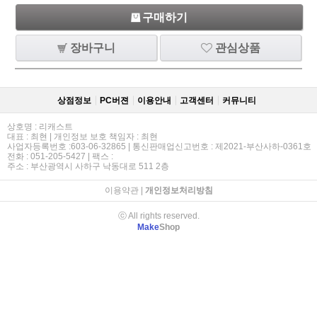
구매하기
장바구니
관심상품
상점정보
PC버젼
이용안내
고객센터
커뮤니티
상호명 : 리캐스트
대표 : 최현 | 개인정보 보호 책임자 : 최현
사업자등록번호 :603-06-32865 | 통신판매업신고번호 : 제2021-부산사하-0361호
전화 : 051-205-5427 | 팩스 :
주소 : 부산광역시 사하구 낙동대로 511 2층
이용약관
|
개인정보처리방침
ⓒ All rights reserved.
Make
Shop