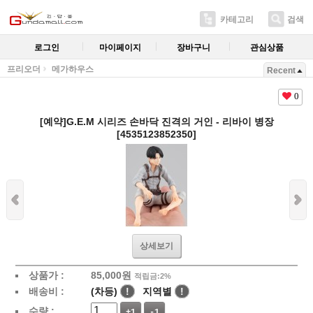
카테고리
검색
로그인
마이페이지
장바구니
관심상품
프리오더
메가하우스
Recent
0
[예약]G.E.M 시리즈 손바닥 진격의 거인 - 리바이 병장
[4535123852350]
상세보기
상품가 :
85,000
원
적립금:2%
배송비 :
(차등)
!
지역별
!
수량 :
+1
-1