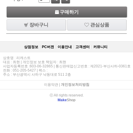
구매하기
장바구니
관심상품
상점정보
PC버젼
이용안내
고객센터
커뮤니티
상호명 : 리캐스트
대표 : 최현 | 개인정보 보호 책임자 : 최현
사업자등록번호 :603-06-32865 | 통신판매업신고번호 : 제2021-부산사하-0361호
전화 : 051-205-5427 | 팩스 :
주소 : 부산광역시 사하구 낙동대로 511 2층
이용약관
|
개인정보처리방침
ⓒ All rights reserved.
Make
Shop