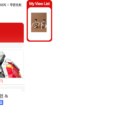
7]
런 &