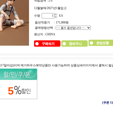
적립금액 :
2%
12월발매/2027년1월입고
수량
EA
옵션적용가
:
171,000
원
결제방법선택
:
원산지 : CHINA
8월17일마감)이며 메가하우스예약상품만 사용가능하며 상품상세이미지에서 클릭시 발
5
[쿠폰 