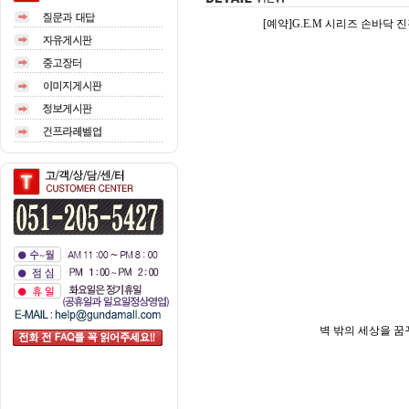
[예약]G.E.M 시리즈 손바닥 진격
벽 밖의 세상을 꿈