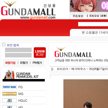
본 쇼핑몰은 15세이상 
보안 접속
프리오더
>
메가하우스
>
26년8월17일