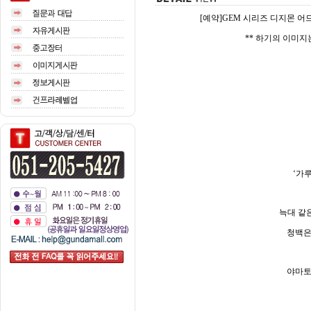
[예약]GEM 시리즈 디지몬 어드벤
** 하기의 이미
‘가
늑대 같
청백은
야마토