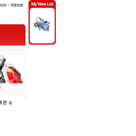
]
루몬 &