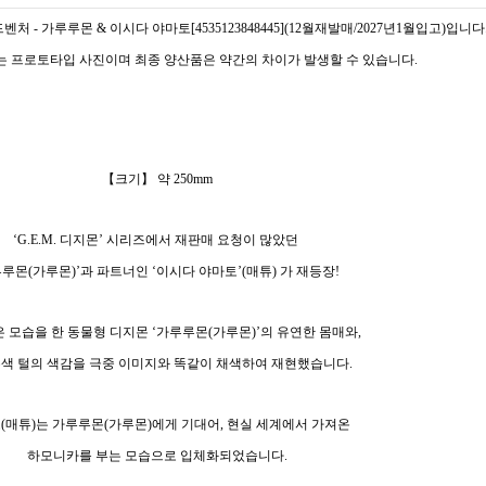
처 - 가루루몬 & 이시다 야마토[4535123848445](12월재발매/2027년1월입고)입니다
지는 프로토타입 사진이며 최종 양산품은 약간의 차이가 발생할 수 있습니다.
【크기】 약 250mm
‘G.E.M. 디지몬’ 시리즈에서 재판매 요청이 많았던
루루몬(가루몬)’과 파트너인 ‘이시다 야마토’(매튜) 가 재등장!
은 모습을 한 동물형 디지몬 ‘가루루몬(가루몬)’의 유연한 몸매와,
색 털의 색감을 극중 이미지와 똑같이 채색하여 재현했습니다.
(매튜)는 가루루몬(가루몬)에게 기대어, 현실 세계에서 가져온
하모니카를 부는 모습으로 입체화되었습니다.