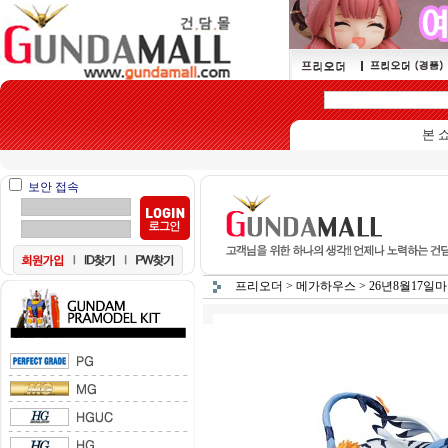
본 쇼핑몰
보안 접속
프리오더
>
메가하우스
>
26년8월17일