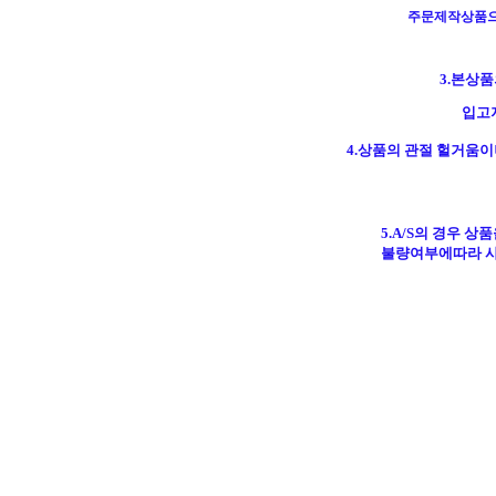
주문제작상품
3.본상
입고
4.상품의 관절 헐거움
5.A/S의 경우
상품
불량여부에따라 사