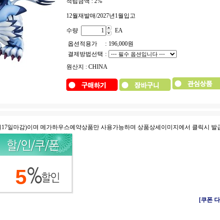
적립금액 :
2%
12월재발매/2027년1월입고
수량
EA
옵션적용가
:
196,000
원
결제방법선택
:
원산지 : CHINA
8월17일마감)이며 메가하우스예약상품만 사용가능하며 상품상세이미지에서 클릭시 발
5
[쿠폰 