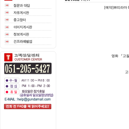
[예약]쁘띠라마 E
영화 『고질
고