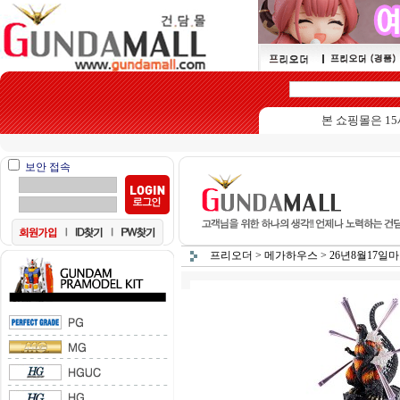
본 쇼핑몰은 15세이
보안 접속
프리오더
>
메가하우스
>
26년8월17일