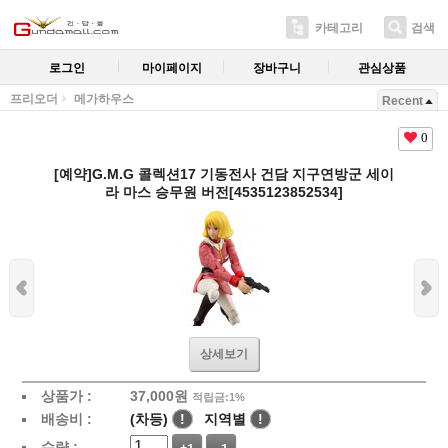
카테고리
검색
로그인
마이페이지
장바구니
관심상품
프리오더
메가하우스
Recent
0
[예약]G.M.G 콜렉션17 기동전사 건담 지구연방군 세이
라 마스 승무원 버전[4535123852534]
상세보기
상품가 :
37,000
원
적립금:1%
배송비 :
(차등)
!
지역별
!
수량 :