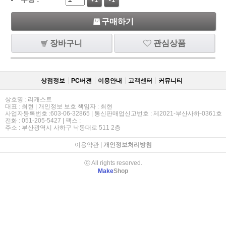
+1
-1
구매하기
장바구니
관심상품
상점정보
PC버젼
이용안내
고객센터
커뮤니티
상호명 : 리캐스트
대표 : 최현 | 개인정보 보호 책임자 : 최현
사업자등록번호 :603-06-32865 | 통신판매업신고번호 : 제2021-부산사하-0361호
전화 : 051-205-5427 | 팩스 :
주소 : 부산광역시 사하구 낙동대로 511 2층
이용약관
|
개인정보처리방침
ⓒ All rights reserved.
Make
Shop