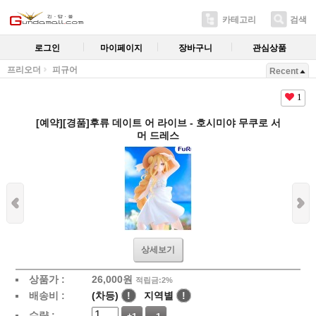
카테고리
검색
로그인
마이페이지
장바구니
관심상품
프리오더
피규어
Recent
1
[예약][경품]후류 데이트 어 라이브 - 호시미야 무쿠로 서
머 드레스
상세보기
상품가 :
26,000
원
적립금:2%
배송비 :
(차등)
!
지역별
!
수량 :