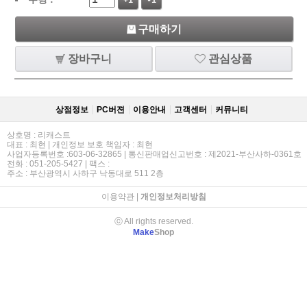
+1
-1
구매하기
장바구니
관심상품
상점정보
PC버젼
이용안내
고객센터
커뮤니티
상호명 : 리캐스트
대표 : 최현 | 개인정보 보호 책임자 : 최현
사업자등록번호 :603-06-32865 | 통신판매업신고번호 : 제2021-부산사하-0361호
전화 : 051-205-5427 | 팩스 :
주소 : 부산광역시 사하구 낙동대로 511 2층
이용약관
|
개인정보처리방침
ⓒ All rights reserved.
Make
Shop