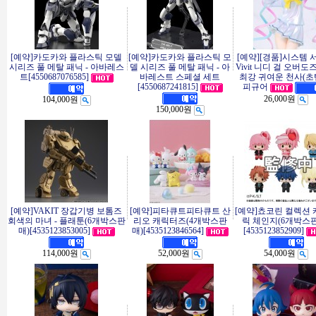
[예약]카도카와 플라스틱 모델
[예약]카도카와 플라스틱 모
[예약][경품]시스템 
시리즈 풀 메탈 패닉 - 아바레스
델 시리즈 풀 메탈 패닉 - 아
Vivit 니디 걸 오버도
트[4550687076585]
바레스트 스페셜 세트
최강 귀여운 천사(초
[4550687241815]
피규어
26,000원
104,000원
150,000원
[예약]VAKIT 장갑기병 보톰즈
[예약]피타큐트피타큐트 산
[예약]쵸코린 컬렉션
회색의 마녀 - 플래툰(6개박스판
리오 캐릭터즈(4개박스판
릭 체인지(6개박스
매)[4535123853005]
매)[4535123846564]
[4535123852909]
114,000원
52,000원
54,000원