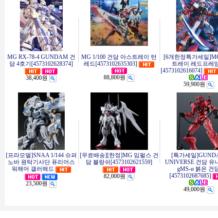
MG RX-78-4 GUNDAM 건
MG 1/100 건담 아스트레이 턴
[6개한정특가세일]M
담 4호기[4573102628374]
레드[4573102635303]
트레이 레드프레
[4573102616074]
88,800원
38,400원
59,900원
[프라모델]SNAA 1/144 슈퍼
[무료배송][한정]MG 임펄스 건
[특가세일]GUND
노바 원탁기사단 퓨리어스
담 블랑쉬[4573102621559]
UNIVERSE 건담 
워해머 갤러해드
gMS-α 붉은 건
[4573102687685]
82,000원
23,500원
49,000원