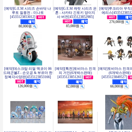
[예약]G.E.M 시리즈 손바닥 나
[예약]G.E.M 캐럿 시리즈 은
[예약]루크리아 무직전
루토 질풍전 - 미나토
혼 - 사카타 긴토키 양이지
에리스[45351238532
[4535123853012]
사 버전[4535123852985]
276,000원
85,000원
80,000원
[예약]데스크탑 리얼 맥코이 06
[예약][특전]토비마스 진격
[예약]토비마스 진격
드래곤볼Z - 손오공 & 부르마 한
의 거인(6개박스판매)
(6개박스판매)
정복각사양판[4535123853166]
[4535123851261]
[4535123849527]
126,000원
82,000원
66,000원