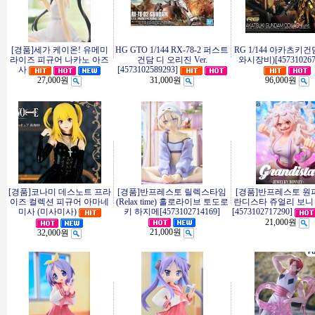
[경품]세가 케이온! 유메미
HG GTO 1/144 RX-78-2 퍼스트
RG 1/144 아카츠키
라이즈 피규어 나카노 아즈
건담 디 오리진 Ver.
와시장비)[457310267
사
[4573102589293]
27,000원
31,000원
96,000원
[경품]코나미 데스노트 프라
[경품]반프레스토 릴렉스타임
[경품]반프레스토 원
이즈 컬렉션 피규어 아마네
(Relax time) 홀로라이브 토도로
란디스타 쥬얼리 보니
미사 (미사미사)
키 하지메[4573102714169]
[4573102717290]
21,000원
21,000원
32,000원