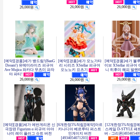
26,000원
26,000원
26,000원
[예약][경품]세가 뱅드림!(BanG
[예약][경품]세가 모노가타
[예약][경품]세가 블
Dream!) 유메미라이즈 피규어
리 시리즈 XStellar 피규어
이브 XStellar 피규어
Ave Mujica 와카다 무츠미 파자
오노노키 요츠기
니 히후미 해피 발렌타
마 파티!
26,000원
26,000원
26,000원
[예약][경품]세가 에반게리온 신
[6개한정5%적립][예약]아르
[12개한정5%적립][
극장판 Figurizm α 피규어 아야
카나디아 베르루타 퍼스트
스케일 D-STYLE 
나미 레이 플러그 슈트 버전
인게이지 버전
버 - 그리폰[493405409
[4934054071203]