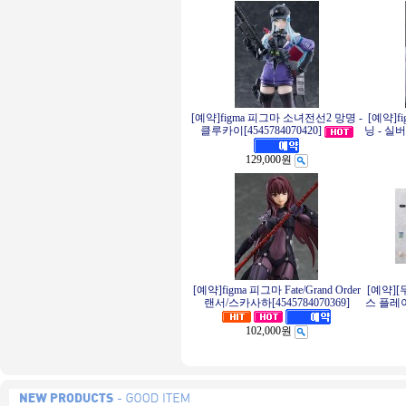
[예약]figma 피그마 소녀전선2 망명 -
[예약]f
클루카이[4545784070420]
닝 - 실버
129,000원
[예약]figma 피그마 Fate/Grand Order
[예약][
랜서/스카사하[4545784070369]
스 플레이
102,000원