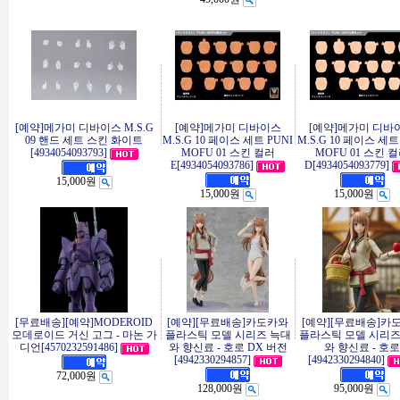
[예약]메가미 디바이스 M.S.G
[예약]메가미 디바이스
[예약]메가미 디바
09 핸드 세트 스킨 화이트
M.S.G 10 페이스 세트 PUNI
M.S.G 10 페이스 세트
[4934054093793]
MOFU 01 스킨 컬러
MOFU 01 스킨 
E[4934054093786]
D[4934054093779]
15,000원
15,000원
15,000원
[무료배송][예약]MODEROID
[예약][무료배송]카도카와
[예약][무료배송]카
모데로이드 거신 고그 - 마논 가
플라스틱 모델 시리즈 늑대
플라스틱 모델 시리즈
디언[4570232591486]
와 향신료 - 호로 DX 버전
와 향신료 - 호로
[4942330294857]
[4942330294840]
72,000원
128,000원
95,000원