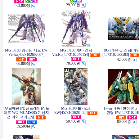
29,900원
62,000원
MG 1/100 윙건담 제로 EW
MG 1/100 제타 건담
RG 1/144 갓 건담(버
Ver.ka[4573102607607]
Ver.Ka[4573102640154]
[4573102633583]
42,000원
78,000원
66,000원
[무료배송][합금프레임]캉토
MG 1/100 톨기스1
[무료배송][한정]MG
이즈 WG-MGMS005 계신지
EW[4573102628459]
건담 EW[4573102619
전 여와 프라모델
50,400원
80,000원
59,500원