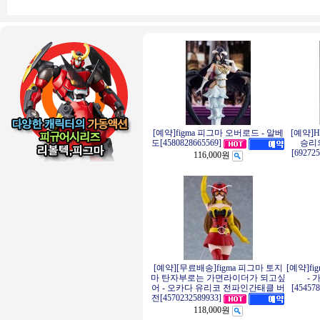
[예약]figma 피그마 오버로드 - 알베
[예약]
승리의
도[4580828665569]
[69272
116,000원
[예약][무료배송]figma 피그마 토지
[예약]f
마 탄자부로는 가면라이더가 되고싶
- 
어 - 오카다 유리코 전파인간태클 버
[45457
전[4570232589933]
118,000원