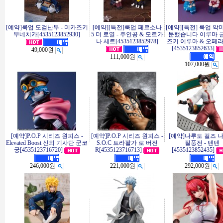
[예약]룩업 도검난무 - 미카즈키
[예약][특전]룩업 페르소나
[예약][특전] 룩업 악
무네치카[4535123852930]
5 더 로열 - 주인공 & 모르가
문했습니다 이루마 군 
나 세트[4535123852978]
즈키 이루마 & 오페라
[4535123852633]
49,000원
111,000원
107,000원
[예약]P.O.P 시리즈 원피스 -
[예약]P.O.P 시리즈 원피스 -
[예약]나루토 걸즈 
Elevated Boost 신의 기사단 군코
S.O.C 트라팔가 로 버전
질풍전 - 텐텐
궁[4535123716720]
R[4535123716713]
[4535123852435]
246,000원
221,000원
292,000원