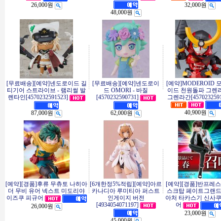
26,000원
32,000원
48,000원
[무료배송][예약]넨도로이드 길
[무료배송][예약]넨도로이
[예약]MODEROID
티기어 스트라이브 - 램리썰 발
드 OMORI - 바질
이드 천원돌파 그렌라
렌타인[4570232591523]
[4570232590731]
그렌라간[4570232591
40,900원
87,000원
62,000원
[예약][경품]후류 무츄토 나히아
[6개한정5%적립][예약]아르
[예약][경품]반프레스
더 무비 유어 넥스트 미도리야
카나디아 루미티아 퍼스트
스크탑 페이트그랜
인게이지 버전
아처 타카스기 신사쿠
이즈쿠 피규어
[4934054071197]
어
26,000원
23,000원
45,000원