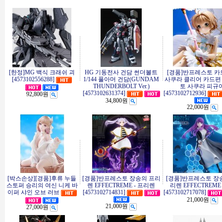
[한정]MG 백식 크래쉬 괴
HG 기동전사 건담 썬더볼트
[경품]반프레스토 
[4573102556288]
1/144 풀아머 건담(GUNDAM
사쿠라 클리어 카드편
THUNDERBOLT Ver.)
토 사쿠라 피규
[4573102631374]
[4573102712936]
92,800원
34,800원
22,000원
[박스손상][경품]후류 누들
[경품]반프레스토 장송의 프리
[경품]반프레스토 장
스토퍼 승리의 여신 니케 바
렌 EFFECTREME - 프리렌
리렌 EFFECTREM
이퍼 샤인 오브 러브
[4573102714831]
[4573102717078]
21,000원
21,000원
27,000원