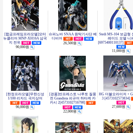
[합금프레임프라모델]모터
슈퍼노바 SNAA 원탁기사단 베
Stedi MS-104 보급형
뉴클리어 MNP-XH16A 삼국
디비어
레이드 모델 니
지 전위
[6975400110137]
26,500원
90,000원
11,000원
[한정프라모델]무한신성
[경품]반프레스토 나루토 질풍
HG 더블오라이저 + G
1/100 리자드 극지상어
전 Grandista 피규어 하타케 카
3 [4573102573834]
카시 2[4573102716798]
27,600원
96,000원
22,000원