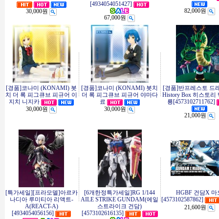
[4934054051427]
82,000원
30,000원
67,000원
[경품]코나미 (KONAMI) 봇
[경품]코나미 (KONAMI) 봇치
[경품]반프레스토 드
치 더 록 피그큐브 피규어 이
더 록 피그큐브 피규어 야마다
History Box 히스토리
지치 니지카
료
룡[4573102711762]
30,000원
30,000원
21,000원
[특가세일][프라모델]아르카
[6개한정특가세일]RG 1/144
HGBF 건담X 마
나디아 루미티아 리액트-
AILE STRIKE GUNDAM(에일
[4573102587862]
A(REACT-A)
스트라이크 건담)
21,600원
[4934054056156]
[4573102616135]