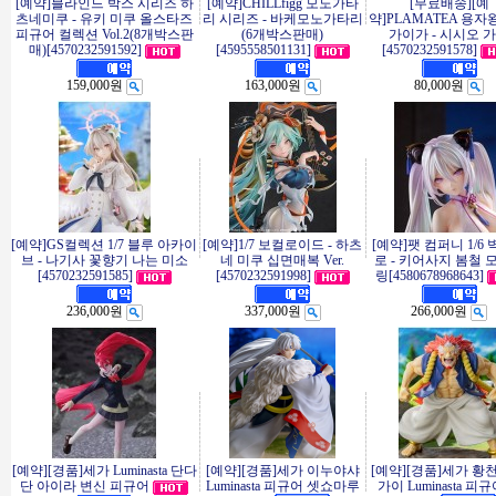
[예약]블라인드 박스 시리즈 하
[예약]CHILLfigg 모노가타
[무료배송][예
츠네미쿠 - 유키 미쿠 올스타즈
리 시리즈 - 바케모노가타리
약]PLAMATEA 용자
피규어 컬렉션 Vol.2(8개박스판
(6개박스판매)
가이가 - 시시오 
매)[4570232591592]
[4595558501131]
[4570232591578]
159,000원
163,000원
80,000원
[예약]GS컬렉션 1/7 블루 아카이
[예약]1/7 보컬로이드 - 하츠
[예약]팻 컴퍼니 1/6
브 - 나기사 꽃향기 나는 미소
네 미쿠 십면매복 Ver.
로 - 키어사지 봄철 
[4570232591585]
[4570232591998]
링[4580678968643]
236,000원
337,000원
266,000원
[예약][경품]세가 Luminasta 단다
[예약][경품]세가 이누야샤
[예약][경품]세가 황
단 아이라 변신 피규어
Luminasta 피규어 셋쇼마루
가이 Luminasta 피