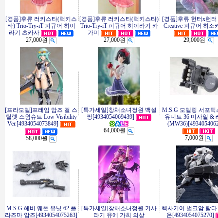
[경품]후류 러키스타(럭키스
[경품]후류 러키스타(럭키스타)
[경품]후류 헌터x헌터 E
타) Trio-Try-iT 피규어 히이
Trio-Try-iT 피규어 히이라기 카
Creative 피규어 히
라기 츠카사
가미
27,000원
27,000원
29,000원
[프라모델]프레임 암즈 걸 스
[특가세일]창채소녀정원 백설
M.S.G 모델링 서포틱
틸렛 스윔슈트 Low Visibility
짱[4934054069439]
유니트 36 미사일 &
Ver.[4934054073849]
(MW36)[4934054062
64,000원
7,000원
58,000원
M.S.G 헤비 웨폰 유닛 62 플
[특가세일]창채소녀정원 키사
헥사기어 벌크암 람다
라즈마 암즈[4934054075263]
라기 유에 가희 의상
온[4934054075270]