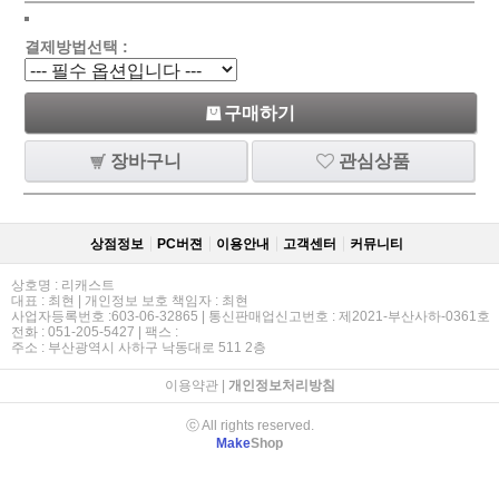
결제방법선택 :
구매하기
장바구니
관심상품
상점정보
PC버젼
이용안내
고객센터
커뮤니티
상호명 : 리캐스트
대표 : 최현 | 개인정보 보호 책임자 : 최현
사업자등록번호 :603-06-32865 | 통신판매업신고번호 : 제2021-부산사하-0361호
전화 : 051-205-5427 | 팩스 :
주소 : 부산광역시 사하구 낙동대로 511 2층
이용약관
|
개인정보처리방침
ⓒ All rights reserved.
Make
Shop