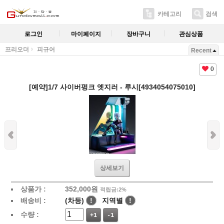
카테고리
검색
로그인
마이페이지
장바구니
관심상품
프리오더
피규어
Recent
0
[예약]1/7 사이버펑크 엣지러 - 루시[4934054075010]
상세보기
상품가 :
352,000원
적립금:2%
배송비 :
(차등)
!
지역별
!
수량 :
+1
-1