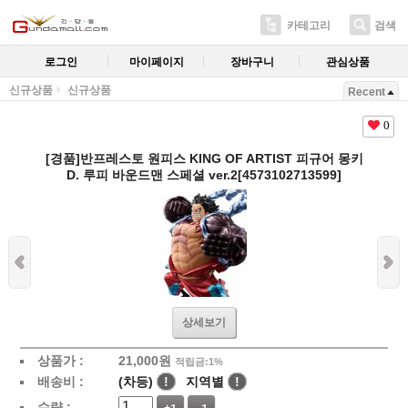
카테고리
검색
로그인
마이페이지
장바구니
관심상품
신규상품
신규상품
Recent
0
[경품]반프레스토 원피스 KING OF ARTIST 피규어 몽키
D. 루피 바운드맨 스페셜 ver.2[4573102713599]
상세보기
상품가 :
21,000
원
적립금:1%
배송비 :
(차등)
!
지역별
!
수량 :