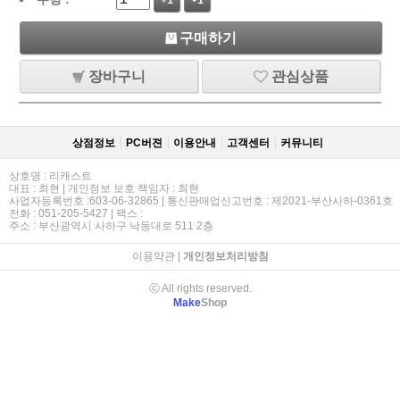
+1
-1
구매하기
장바구니
관심상품
상점정보
PC버젼
이용안내
고객센터
커뮤니티
상호명 : 리캐스트
대표 : 최현 | 개인정보 보호 책임자 : 최현
사업자등록번호 :603-06-32865 | 통신판매업신고번호 : 제2021-부산사하-0361호
전화 : 051-205-5427 | 팩스 :
주소 : 부산광역시 사하구 낙동대로 511 2층
이용약관
|
개인정보처리방침
ⓒ All rights reserved.
Make
Shop