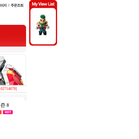
714879]
즌 8