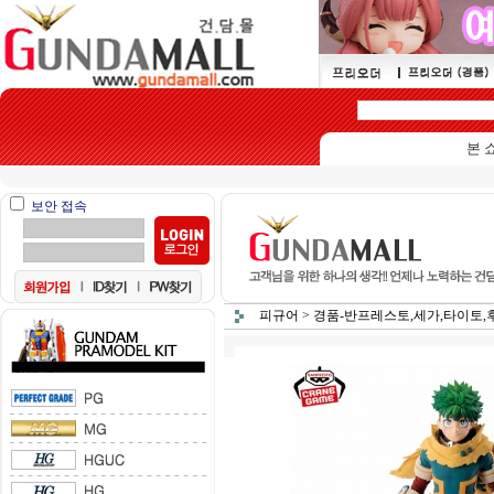
본 쇼핑몰
보안 접속
피규어
>
경품-반프레스토,세가,타이토,