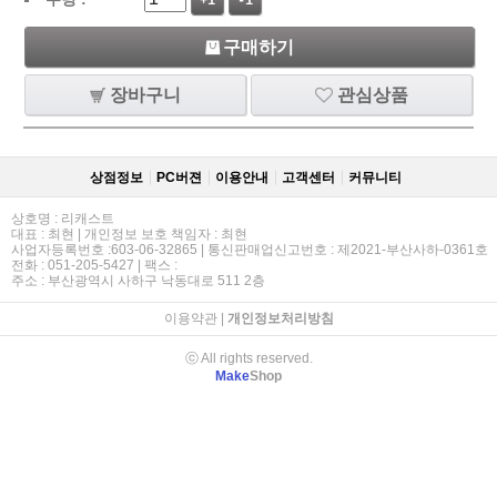
+1
-1
구매하기
장바구니
관심상품
상점정보
PC버젼
이용안내
고객센터
커뮤니티
상호명 : 리캐스트
대표 : 최현 | 개인정보 보호 책임자 : 최현
사업자등록번호 :603-06-32865 | 통신판매업신고번호 : 제2021-부산사하-0361호
전화 : 051-205-5427 | 팩스 :
주소 : 부산광역시 사하구 낙동대로 511 2층
이용약관
|
개인정보처리방침
ⓒ All rights reserved.
Make
Shop