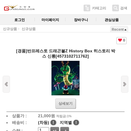
카테고리
검색
로그인
마이페이지
장바구니
관심상품
신규상품
신규상품
Recent
0
[경품]반프레스토 드래곤볼Z History Box 히스토리 박
스 신룡[4573102711762]
상세보기
상품가 :
21,000
원
적립금:1%
배송비 :
(차등)
!
지역별
!
수량 :