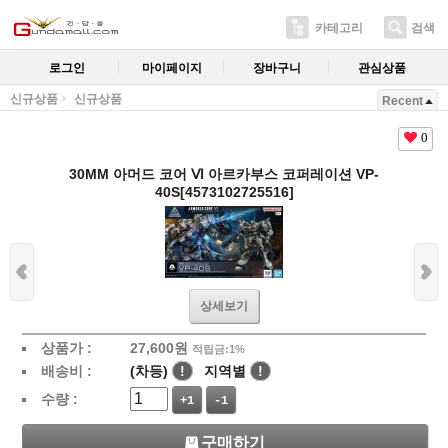
카테고리
검색
로그인
마이페이지
장바구니
관심상품
신규상품
신규상품
Recent
0
30MM 아머드 코어 Ⅵ 아르카부스 코퍼레이션 VP-
40S[4573102725516]
상세보기
상품가 :
27,600
원
적립금:1%
배송비 :
(차등)
!
지역별
!
수량 :
+1
-1
구매하기