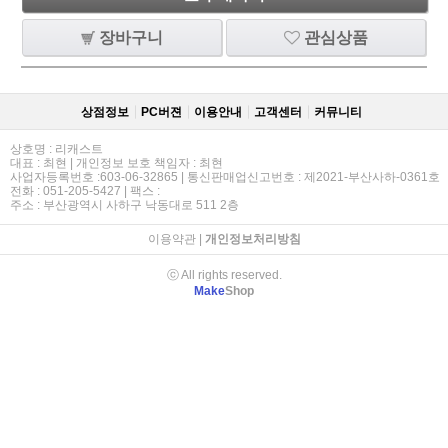
장바구니
관심상품
상점정보
PC버젼
이용안내
고객센터
커뮤니티
상호명 : 리캐스트
대표 : 최현 | 개인정보 보호 책임자 : 최현
사업자등록번호 :603-06-32865 | 통신판매업신고번호 : 제2021-부산사하-0361호
전화 : 051-205-5427 | 팩스 :
주소 : 부산광역시 사하구 낙동대로 511 2층
이용약관
|
개인정보처리방침
ⓒ All rights reserved.
Make
Shop