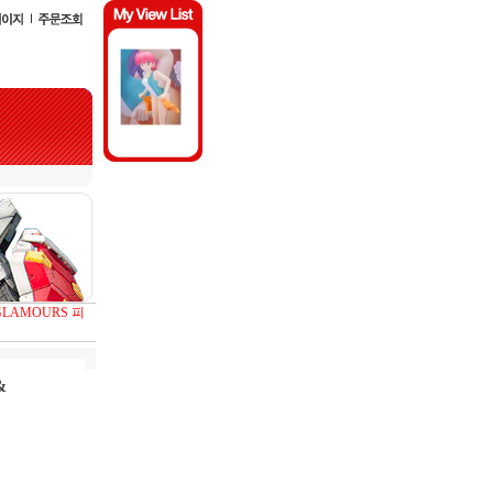
GLAMOURS 피
&