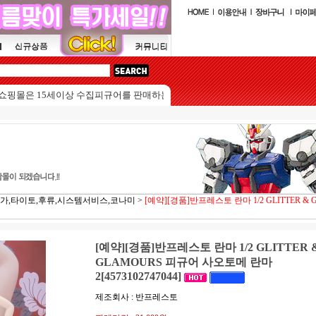
은 15세이상 수집피규어를 판매하는 쇼핑몰입니다.
가,타이토,후류,시스템서비스,코나미
>
[예약][경품]반프레스토 란마 1/2 GLITTER & 
[예약][경품]반프레스토 란마 1/2 GLITTER 
GLAMOURS 피규어 사오토메 란마
2[4573102747044]
제조회사 : 반프레스토