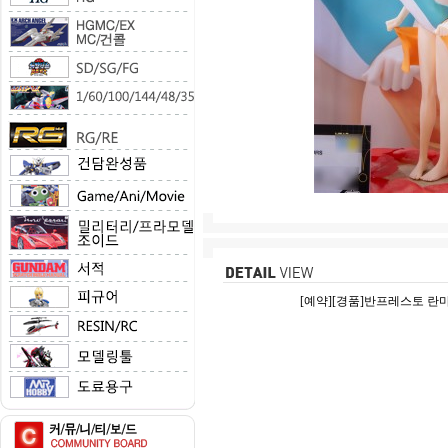
[예약][경품]반프레스토 란마 1