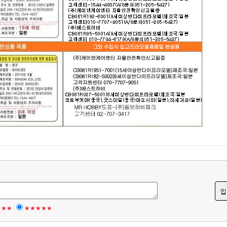
★★★
★★★★★