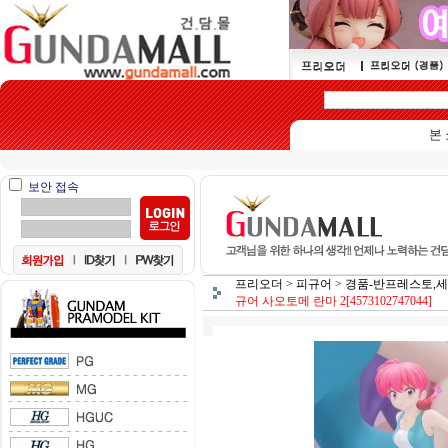
본 쇼핑몰
보안 접속
프리오더
>
피규어
>
경품-반프레스토,세
규어 사오토메 란마 2[4573102747044]