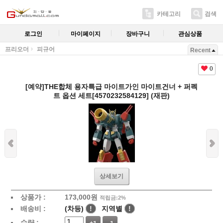
카테고리
검색
로그인
마이페이지
장바구니
관심상품
프리오더
피규어
Recent
0
[예약]THE합체 용자특급 마이트가인 마이트건너 + 퍼펙
트 옵션 세트[4570232584129] (재판)
상세보기
상품가 :
173,000원
적립금:2%
배송비 :
(차등)
!
지역별
!
수량 :