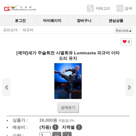
카테고리
검색
로그인
마이페이지
장바구니
관심상품
프리오더
피규어
Recent
0
[예약]세가 주술회전 사멸회유 Luminasta 피규어 이타
도리 유지
상세보기
상품가 :
26,000
원
적립금:2%
배송비 :
(차등)
!
지역별
!
수량 :