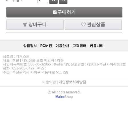
+1
-1
구매하기
장바구니
관심상품
상점정보
PC버젼
이용안내
고객센터
커뮤니티
상호명 : 리캐스트
대표 : 최현 | 개인정보 보호 책임자 : 최현
사업자등록번호 :603-06-32865 | 통신판매업신고번호 : 제2021-부산사하-0361호
전화 : 051-205-5427 | 팩스 :
주소 : 부산광역시 사하구 낙동대로 511 2층
이용약관
|
개인정보처리방침
ⓒ All rights reserved.
Make
Shop