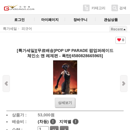
카테고리
검색
로그인
마이페이지
장바구니
관심상품
특가세일
피규어
Recent
0
[특가세일][무료배송]POP UP PARADE 팝업퍼레이드
체인소 맨 레제편 - 폭탄[4580828665965]
상세보기
상품가 :
53,000
원
배송비 :
(차등)
!
지역별
!
수량 :