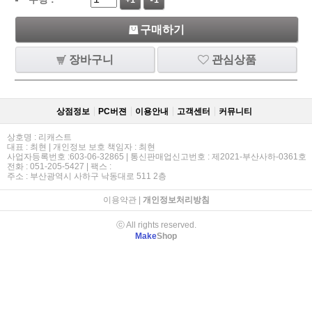
+1
-1
구매하기
장바구니
관심상품
상점정보
PC버젼
이용안내
고객센터
커뮤니티
상호명 : 리캐스트
대표 : 최현 | 개인정보 보호 책임자 : 최현
사업자등록번호 :603-06-32865 | 통신판매업신고번호 : 제2021-부산사하-0361호
전화 : 051-205-5427 | 팩스 :
주소 : 부산광역시 사하구 낙동대로 511 2층
이용약관
|
개인정보처리방침
ⓒ All rights reserved.
Make
Shop