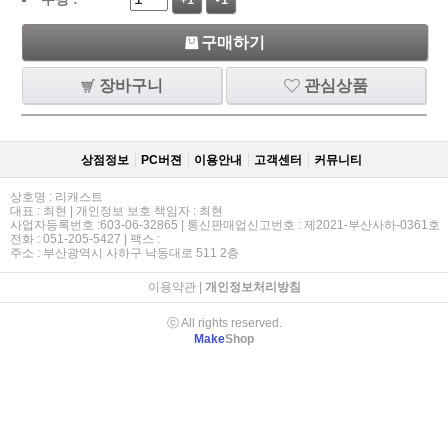
+1
-1
구매하기
장바구니
관심상품
상점정보
PC버젼
이용안내
고객센터
커뮤니티
상호명 : 리캐스트
대표 : 최현 | 개인정보 보호 책임자 : 최현
사업자등록번호 :603-06-32865 | 통신판매업신고번호 : 제2021-부산사하-0361호
전화 : 051-205-5427 | 팩스 :
주소 : 부산광역시 사하구 낙동대로 511 2층
이용약관
|
개인정보처리방침
ⓒ All rights reserved.
Make
Shop