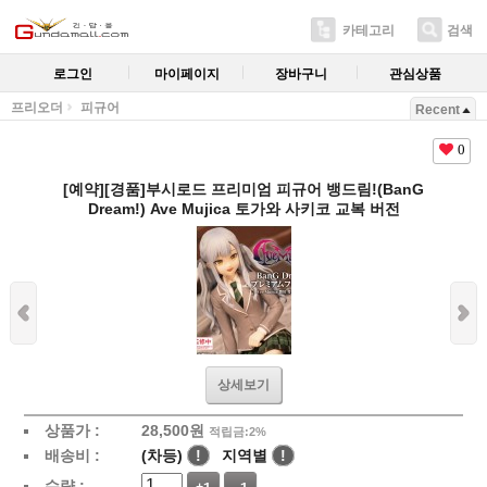
카테고리
검색
로그인
마이페이지
장바구니
관심상품
프리오더
피규어
Recent
0
[예약][경품]부시로드 프리미엄 피규어 뱅드림!(BanG
Dream!) Ave Mujica 토가와 사키코 교복 버전
상세보기
상품가 :
28,500
원
적립금:2%
배송비 :
(차등)
!
지역별
!
수량 :