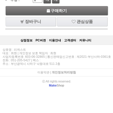
+1
-1
구매하기
장바구니
관심상품
상점정보
PC버젼
이용안내
고객센터
커뮤니티
상호명 : 리캐스트
대표 : 최현 | 개인정보 보호 책임자 : 최현
사업자등록번호 :603-06-32865 | 통신판매업신고번호 : 제2021-부산사하-0361호
전화 : 051-205-5427 | 팩스 :
주소 : 부산광역시 사하구 낙동대로 511 2층
이용약관
|
개인정보처리방침
ⓒ All rights reserved.
Make
Shop