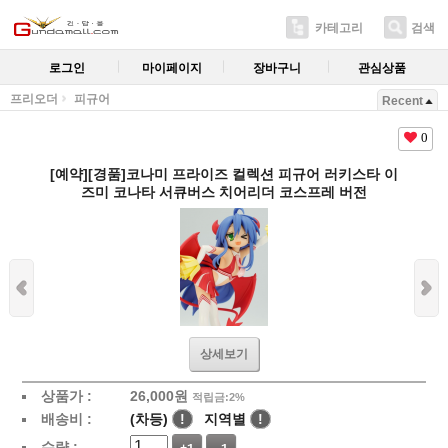
카테고리
검색
로그인
마이페이지
장바구니
관심상품
프리오더
피규어
Recent
0
[예약][경품]코나미 프라이즈 컬렉션 피규어 러키스타 이
즈미 코나타 서큐버스 치어리더 코스프레 버전
상세보기
상품가 :
26,000
원
적립금:2%
배송비 :
(차등)
!
지역별
!
수량 :