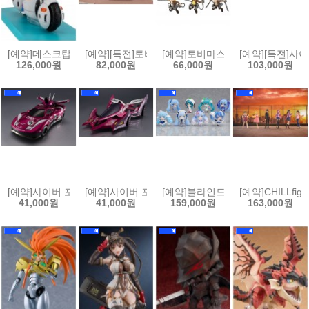
[예약]데스크탑 리얼 맥코이 06 드래곤볼Z - 손오공 & 부르마 한정복각사양
[예약][특전]토비마스 진격의 거인(6개박스판매)[45351
[예약]토비마스 진격의 거인(6개박스판
[예약][특전]사
126,000원
82,000원
66,000원
103,000원
[예약]사이버 포뮬러 컬렉션 헤리티지 에디션 사이버 포뮬러 - 프로토 재규어 
[예약]사이버 포뮬러 컬렉션 헤리티지 에디션 사이버 포뮬러
[예약]블라인드 박스 시리즈 하츠네미쿠
[예약]CHILLf
41,000원
41,000원
159,000원
163,000원