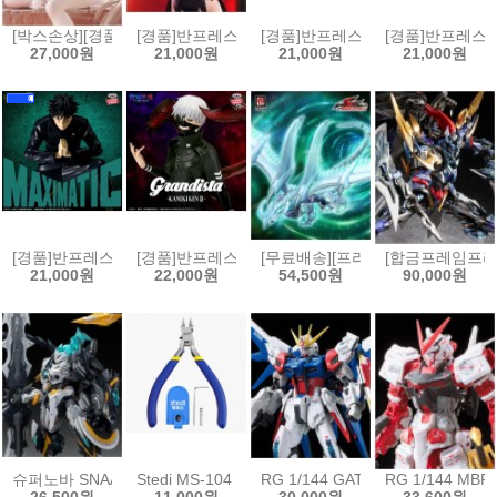
[박스손상][경품]후류 누들스토퍼 승리의 여신 니케 바이퍼 샤인 오브 
[경품]반프레스토 그 비스크 돌은 사랑을 한다 GLITTE
[경품]반프레스토 장송의 프리렌 EFFE
[경품]반프레스토 
27,000원
21,000원
21,000원
21,000원
[경품]반프레스토 주술회전 MAXIMATIC 피규어 후시구로 메구미 사멸회유[
[경품]반프레스토 그란디스타 도쿄구울 카네키 켄 피규어 
[무료배송][프라모델]곡인동만 유희
[합금프레임프라모
21,000원
22,000원
54,500원
90,000원
슈퍼노바 SNAA 원탁기사단 베디비어
Stedi MS-104 보급형 싱글 블레이드 모델 니퍼[69754
RG 1/144 GAT-X105B/FP 빌
RG 1/144 MB