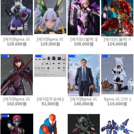
[예약]figma 피그마 소녀전선2 망명 - 클루카이[4545784070420]
[예약]figma 피그마 바니 슈트 플래닝 - 실버 배럴 라인[
[예약]리볼텍 클레이모어 - 클레어 [45
[예약]리볼텍 어메
129,000원
129,000원
109,000원
124,000원
[예약]figma 피그마 Fate/Grand Order 랜서/스카사하[4545784070369
[예약][무료배송]figma 피그마 플러스 플레이스테이션[4
[예약]figma 피그마 고독한 미식가
figma 피그마 
102,000원
51,000원
140,000원
119,000원