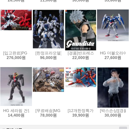
26,500원
11,000원
30,000원
33,600원
[입고완료]PG 건담 아스트레이 레드프레임改[4573102672483]
[한정프라모델]무한신성 1/100 리자드 극지상어
[경품]반프레스토 나루토 질풍전 Gran
HG 더블오라이저 +
276,000원
96,000원
22,000원
27,600원
HG 세라핌 건담[4573102592354]
[무료배송]MG 1/100 건담 발바토스 루프스[45731026
[12개한정특가]HG 1/100 VF-19
[박스손상][경품
14,400원
78,000원
39,900원
30,000원