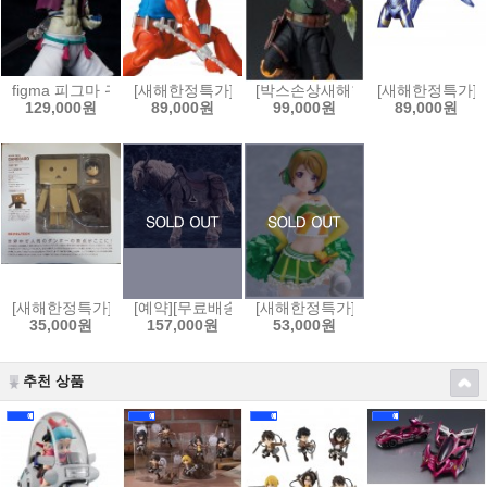
figma 피그마 귀멸의 칼날 - 아카자[4570001514524]
[새해한정특가]MAFEX No.186 스칼렛 스파이더(코믹 COM
[박스손상새해한정특가]S.H.Figuar
[새해한정특가]MA
129,000원
89,000원
99,000원
89,000원
[새해한정특가]요츠바 입체화계획! 리볼텍 단보 오리지날[45378070503
[예약][무료배송]figma 피그마 엘든링 - 영마 토렌트[45
[새해한정특가]figFIX 피그픽스 러
35,000원
157,000원
53,000원
추천 상품