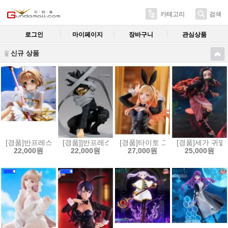
카테고리
검색
로그인
마이페이지
장바구니
관심상품
신규 상품
[경품]반프레스토 카드캡터 사쿠라 클리어 카드편 키노모토 사쿠라 피규어[4
[경품]]반프레스토 나의 히어로 아카데미아 Maximati
[경품]타이토 그 비스크 돌은 사랑을
[경품]세가 귀멸의 
22,000원
22,000원
27,000원
25,000원