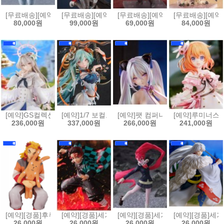
[무료배송][예약]PLAMATEA 용자왕 가오가이가 - 시시오 가이[45702325
[무료배송][예약]PLAMATEA MX짱[4545784015711]
[무료배송][예약]넨도로이드 베르세르
[무료배송][예약]
80,000원
99,000원
69,000원
84,000원
[예약]GS컬렉션 1/7 블루 아카이브 - 나기사 꽃향기 나는 미소[45702325
[예약]1/7 보컬로이드 - 하츠네 미쿠 십면매복 Ver.[457
[예약]팻 컴퍼니 1/6 벽람항로 - 키
[예약]루미너스 박
236,000원
337,000원
266,000원
241,000원
[예약][경품]후류 누들스토퍼 귀멸의칼날 렌고쿠 쿄쥬로 크래프트홀릭
[예약][경품]세가 FIGURIZMα 귀멸의칼날 카마도 탄
[예약][경품]세가 Luminasta 
[예약][경품]세가
26,000원
26,000원
26,000원
26,000원