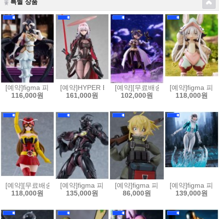
특별 상품
[예약]figma 피그마 오버로드 - 알베도[4580828665569]
[예약]HYPER BODY 하이퍼 바디 승리의 여신 니케 - 홍
[예약][무료배송]figma 피그마 마법
[예약]figma 
116,000원
161,000원
102,000원
118,000원
[예약][무료배송]figma 피그마 토지마 탄자부로는 가면라이더가 되고싶어 
[예약]figma 피그마 강식장갑 가이버 - 가이버 3 얼티밋
[예약]figma 피그마 극장판 유녀전기
[예약]figma 피
118,000원
135,000원
86,000원
139,000원