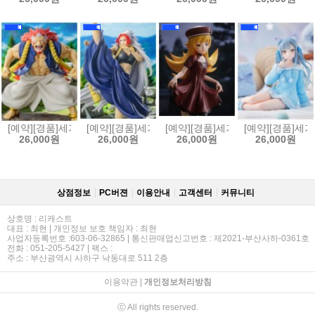
[예약][경품]세가 황천의 츠가이 Luminasta 피규어 우
[예약][경품]세가 황천의 츠가이 Luminasta 피규어 
[예약][경품]세가 모노가타리 시
[예약][경품]세가
26,000원
26,000원
26,000원
26,000원
상점정보
PC버젼
이용안내
고객센터
커뮤니티
상호명 : 리캐스트
대표 : 최현 | 개인정보 보호 책임자 : 최현
사업자등록번호 :603-06-32865 | 통신판매업신고번호 : 제2021-부산사하-0361호
전화 : 051-205-5427 | 팩스 :
주소 : 부산광역시 사하구 낙동대로 511 2층
이용약관
|
개인정보처리방침
ⓒ All rights reserved.