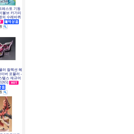
반프레스토 기동
 이볼브 카가리
명의 수레바퀴
0원
뮬러 컬렉션 헤
이버 포뮬러 -
스텔스 재규어
3265]
0원