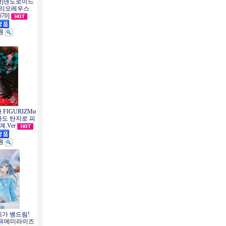
약]넨도로이드
 리오레우스
670]
0원
 FIGURIZMα
도 탄지로 피
.Ver
0원
세가 뱅드림!
m!) 유메미라이즈