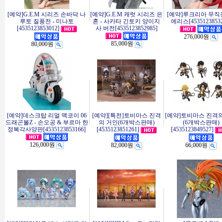
[예약]G.E.M 시리즈 손바닥 나
[예약]G.E.M 캐럿 시리즈 은
[예약]루크리아 무직전
루토 질풍전 - 미나토
혼 - 사카타 긴토키 양이지
에리스[45351238532
[4535123853012]
사 버전[4535123852985]
276,000원
85,000원
80,000원
[예약]데스크탑 리얼 맥코이 06
[예약][특전]토비마스 진격
[예약]토비마스 진격
드래곤볼Z - 손오공 & 부르마 한
의 거인(6개박스판매)
(6개박스판매)
정복각사양판[4535123853166]
[4535123851261]
[4535123849527]
126,000원
82,000원
66,000원