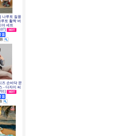
업 나루토 질풍
나루토 활짝 버
이야 세트
107]
0원
시리즈 손바닥 문
 - 다자이 씨
701]
0원