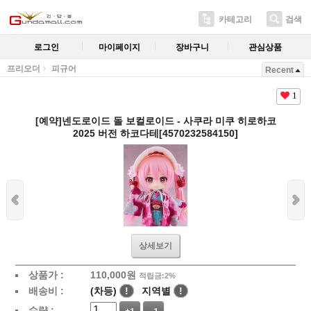
카테고리
검색
로그인
마이페이지
장바구니
관심상품
프리오더
피규어
Recent
1
[예약]넨도로이드 돌 보컬로이드 - 사쿠라 미쿠 히로하코
2025 버전 하코다테[4570232584150]
상세보기
상품가 :
110,000
원
적립금:2%
배송비 :
(차등)
!
지역별
!
수량 :