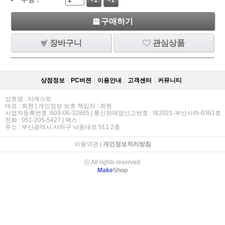
+1
-1
구매하기
장바구니
관심상품
상점정보
PC버젼
이용안내
고객센터
커뮤니티
상호명 : 리캐스트
대표 : 최현 | 개인정보 보호 책임자 : 최현
사업자등록번호 :603-06-32865 | 통신판매업신고번호 : 제2021-부산사하-0361호
전화 : 051-205-5427 | 팩스 :
주소 : 부산광역시 사하구 낙동대로 511 2층
이용약관
|
개인정보처리방침
ⓒ All rights reserved.
Make
Shop