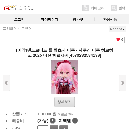
카테고리
검색
로그인
마이페이지
장바구니
관심상품
프리오더
피규어
Recent
0
[예약]넨도로이드 돌 하츠네 미쿠 - 사쿠라 미쿠 히로하
코 2025 버전 히로사키[4570232584136]
상세보기
상품가 :
110,000
원
적립금:2%
배송비 :
(차등)
!
지역별
!
수량 :