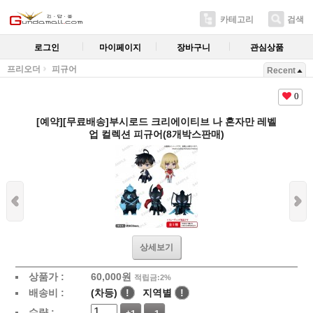
카테고리
검색
로그인
마이페이지
장바구니
관심상품
프리오더
피규어
Recent
0
[예약][무료배송]부시로드 크리에이티브 나 혼자만 레벨
업 컬렉션 피규어(8개박스판매)
상세보기
상품가 :
60,000
원
적립금:2%
배송비 :
(차등)
!
지역별
!
수량 :