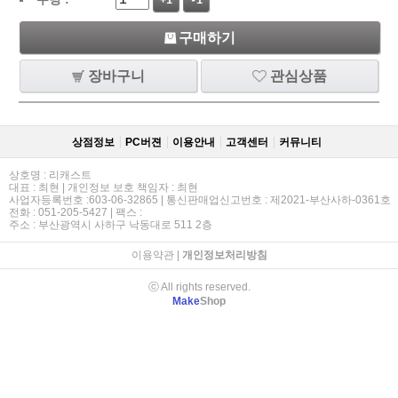
+1
-1
구매하기
장바구니
관심상품
상점정보
PC버젼
이용안내
고객센터
커뮤니티
상호명 : 리캐스트
대표 : 최현 | 개인정보 보호 책임자 : 최현
사업자등록번호 :603-06-32865 | 통신판매업신고번호 : 제2021-부산사하-0361호
전화 : 051-205-5427 | 팩스 :
주소 : 부산광역시 사하구 낙동대로 511 2층
이용약관
|
개인정보처리방침
ⓒ All rights reserved.
Make
Shop