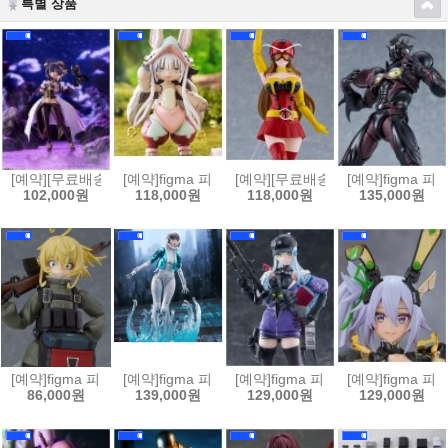
특별 상품
[예약][무료배송]figma 피그마 마법소녀를 동경해서 - 마지아 베제[45702
[예약]figma 피그마 메이드 인 어비스 열일의 황금향 - 
[예약][무료배송]figma 피그마 
[예약]figma 
102,000원
118,000원
118,000원
135,000원
[예약]figma 피그마 극장판 유녀전기 타냐 데그레챠프[4545784070468
[예약]figma 피그마 퍼스트 디센던트 - 밸비[45457840
[예약]figma 피그마 소녀전선2 망명 
[예약]figma 피
86,000원
139,000원
129,000원
129,000원