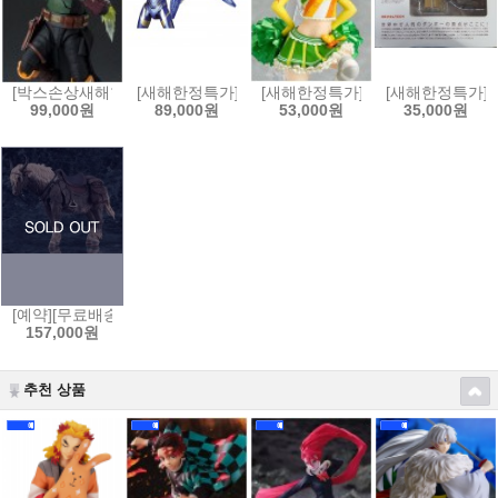
[박스손상새해한정특가]S.H.Figuarts 스타워즈:북 오브 보바펫 - 보바펫[4
[새해한정특가]MAFEX 마펙스 No.184 어벤져스:엔드게
[새해한정특가]figFIX 피그픽스 러
[새해한정특가]요
99,000원
89,000원
53,000원
35,000원
[예약][무료배송]figma 피그마 엘든링 - 영마 토렌트[4545784069653]
157,000원
추천 상품