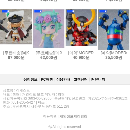
[무료배송][예약]넨도로이드 길티기어 스트라이브 - 램리썰 발렌타인[4570
[무료배송][예약]넨도로이드 OMORI - 바질[45702325
[예약]MODEROID 모데로이드 천원
[예약]MODERO
87,000원
62,000원
40,900원
35,500원
상점정보
PC버젼
이용안내
고객센터
커뮤니티
상호명 : 리캐스트
대표 : 최현 | 개인정보 보호 책임자 : 최현
사업자등록번호 :603-06-32865 | 통신판매업신고번호 : 제2021-부산사하-0361호
전화 : 051-205-5427 | 팩스 :
주소 : 부산광역시 사하구 낙동대로 511 2층
이용약관
|
개인정보처리방침
ⓒ All rights reserved.