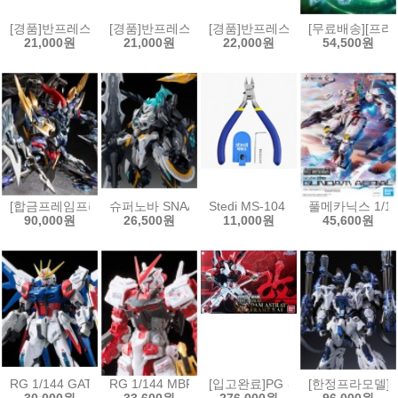
[경품]반프레스토 장송의 프리렌 EFFECTREME 페른[4573102717078
[경품]반프레스토 주술회전 MAXIMATIC 피규어 후시구
[경품]반프레스토 그란디스타 도쿄구울
[무료배송][프라
21,000원
21,000원
22,000원
54,500원
[합금프레임프라모델]모터뉴클리어 MNP-XH16A 삼국지 전위
슈퍼노바 SNAA 원탁기사단 베디비어
Stedi MS-104 보급형 싱글 블레이
풀메카닉스 1/10
90,000원
26,500원
11,000원
45,600원
RG 1/144 GAT-X105B/FP 빌드스트라이크 건담 풀패키지[4573102630
RG 1/144 MBF-P02 건담 아스트레이 레드프레임[457
[입고완료]PG 건담 아스트레이 레드프
[한정프라모델]무