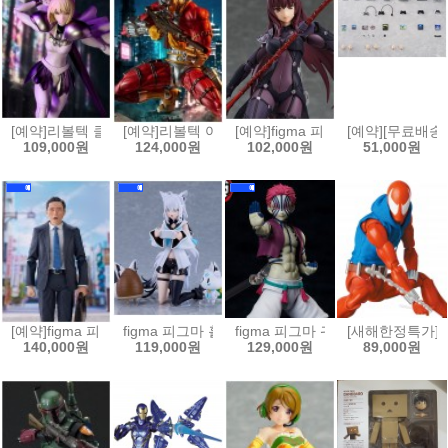
[예약]리볼텍 클레이모어 - 클레어 [4537807221216]
[예약]리볼텍 어메이징 야마구치 DC 코믹스 데스샷[453
[예약]figma 피그마 Fate/Grand 
[예약][무료배송]
109,000원
124,000원
102,000원
51,000원
[예약]figma 피그마 고독한 미식가 - 이노가시라 고로 마츠시게 유타카 버전
figma 피그마 홀로라이브 - 시라카미 후부키[4545784
figma 피그마 귀멸의 칼날 - 아카자[4
[새해한정특가]MAF
140,000원
119,000원
129,000원
89,000원