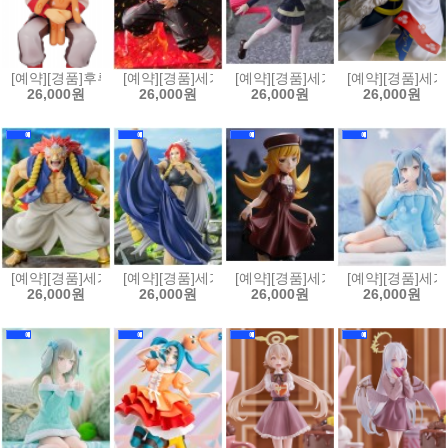
[예약][경품]후류 누들스토퍼 귀멸의칼날 렌고쿠 쿄쥬로 크래프트홀릭
[예약][경품]세가 FIGURIZMα 귀멸의칼날 카마도 탄
[예약][경품]세가 Luminasta 
[예약][경품]세가
26,000원
26,000원
26,000원
26,000원
[예약][경품]세가 황천의 츠가이 Luminasta 피규어 우
[예약][경품]세가 황천의 츠가이 Luminasta 피규어 
[예약][경품]세가 모노가타리 시
[예약][경품]세가
26,000원
26,000원
26,000원
26,000원