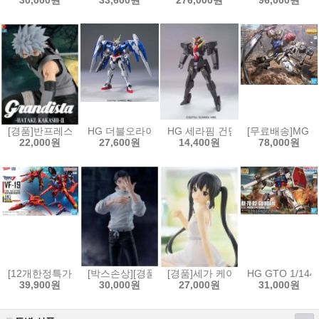
30,000원
33,600원
276,000원
96,000원
[경품]반프레스토 나루토 질풍전 Grandista 피규어 하타케 카카시 2[4573
HG 더블오라이저 + GN 소드3 [4573102573834]
HG 세라핌 건담[4573102592354]
[무료배송]MG 1
22,000원
27,600원
14,400원
78,000원
[12개한정특가]HG 1/100 VF-19 改 파이어 발키리 사운드 부스터 장비[45
[박스손상][경품]세가 주술회전 FIGURIZMα 피규어
[경품]세가 케이온! 유메미라이즈
HG GTO 1/144
39,900원
30,000원
27,000원
31,000원