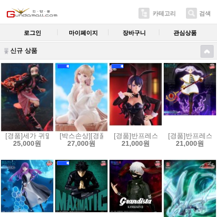
카테고리
검색
로그인
마이페이지
장바구니
관심상품
신규 상품
[경품]세가 귀멸의 칼날 Xross Link 피규어 카마도 네즈코[45807795373
[박스손상][경품]후류 누들스토퍼 승리의 여신 니케 
[경품]반프레스토 그 비스크 돌은 사랑
[경품]반프레스토 
25,000원
27,000원
21,000원
21,000원