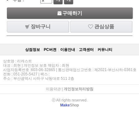
+1
-1
구매하기
장바구니
관심상품
상점정보
PC버젼
이용안내
고객센터
커뮤니티
상호명 : 리캐스트
대표 : 최현 | 개인정보 보호 책임자 : 최현
사업자등록번호 :603-06-32865 | 통신판매업신고번호 : 제2021-부산사하-0361호
전화 : 051-205-5427 | 팩스 :
주소 : 부산광역시 사하구 낙동대로 511 2층
이용약관
|
개인정보처리방침
ⓒ All rights reserved.
Make
Shop