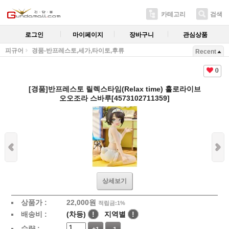
카테고리
검색
로그인
마이페이지
장바구니
관심상품
피규어
경품-반프레스토,세가,타이토,후류
Recent
0
[경품]반프레스토 릴렉스타임(Relax time) 홀로라이브
오오조라 스바루[4573102711359]
상세보기
상품가 :
22,000
원
적립금:1%
배송비 :
(차등)
!
지역별
!
수량 :