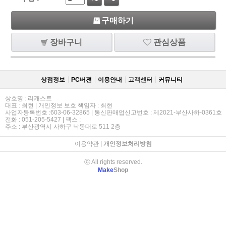
구매하기
장바구니
관심상품
상점정보
PC버젼
이용안내
고객센터
커뮤니티
상호명 : 리캐스트
대표 : 최현 | 개인정보 보호 책임자 : 최현
사업자등록번호 :603-06-32865 | 통신판매업신고번호 : 제2021-부산사하-0361호
전화 : 051-205-5427 | 팩스 :
주소 : 부산광역시 사하구 낙동대로 511 2층
이용약관
|
개인정보처리방침
ⓒ All rights reserved.
Make
Shop