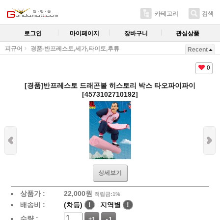
카테고리
검색
로그인
마이페이지
장바구니
관심상품
피규어
경품-반프레스토,세가,타이토,후류
Recent
0
[경품]반프레스토 드래곤볼 히스토리 박스 타오파이파이
[4573102710192]
상세보기
상품가 :
22,000
원
적립금:1%
배송비 :
(차등)
!
지역별
!
수량 :
+1
-1