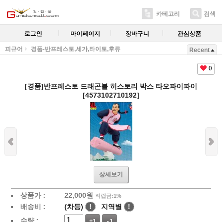
카테고리
검색
로그인
마이페이지
장바구니
관심상품
피규어
경품-반프레스토,세가,타이토,후류
Recent
0
[경품]반프레스토 드래곤볼 히스토리 박스 타오파이파이
[4573102710192]
상세보기
상품가 :
22,000
원
적립금:1%
배송비 :
(차등)
!
지역별
!
수량 :
+1
-1