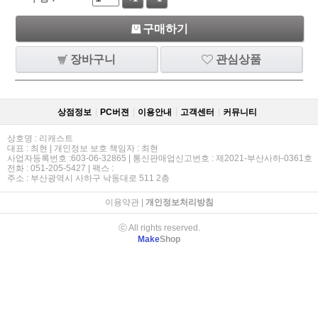
구매하기
장바구니
관심상품
상점정보
PC버젼
이용안내
고객센터
커뮤니티
상호명 : 리캐스트
대표 : 최현 | 개인정보 보호 책임자 : 최현
사업자등록번호 :603-06-32865 | 통신판매업신고번호 : 제2021-부산사하-0361호
전화 : 051-205-5427 | 팩스 :
주소 : 부산광역시 사하구 낙동대로 511 2층
이용약관
|
개인정보처리방침
ⓒ All rights reserved.
Make
Shop