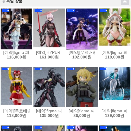
특별 상품
[예약]figma 피그마 오버로드 - 알베도[4580828665569]
[예약]HYPER BODY 하이퍼 바디 승리의 여신 니케 - 홍
[예약][무료배송]figma 피그마 마법
[예약]figma 
116,000원
161,000원
102,000원
118,000원
[예약][무료배송]figma 피그마 토지마 탄자부로는 가면라이더가 되고싶어 
[예약]figma 피그마 강식장갑 가이버 - 가이버 3 얼티밋
[예약]figma 피그마 극장판 유녀전기
[예약]figma 피
118,000원
135,000원
86,000원
139,000원