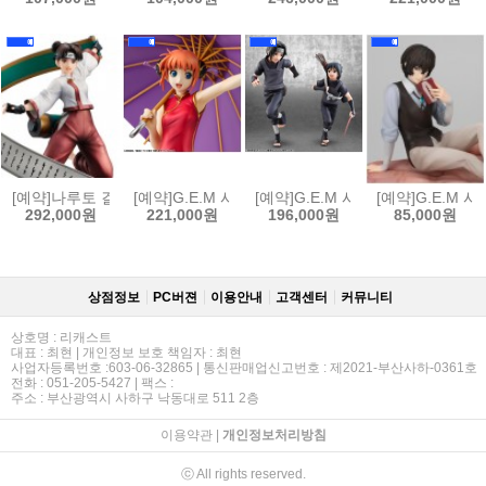
[예약]나루토 걸즈 나루토 질풍전 - 텐텐[4535123852435]
[예약]G.E.M 시리즈 은혼 - 카구라 (한정복각판)[45351
[예약]G.E.M 시리즈 나루토 질풍전 
[예약]G.E.M 
292,000원
221,000원
196,000원
85,000원
상점정보
PC버젼
이용안내
고객센터
커뮤니티
상호명 : 리캐스트
대표 : 최현 | 개인정보 보호 책임자 : 최현
사업자등록번호 :603-06-32865 | 통신판매업신고번호 : 제2021-부산사하-0361호
전화 : 051-205-5427 | 팩스 :
주소 : 부산광역시 사하구 낙동대로 511 2층
이용약관
|
개인정보처리방침
ⓒ All rights reserved.