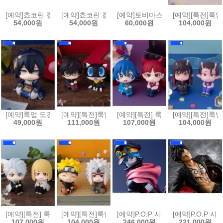
[예약]쵸코린 컬렉션 캐릭캐릭 체인지(6개박스판매)[4535123852909]
[예약]쵸코린 컬렉션 헌터x헌터(6개박스판매)[4535123
[예약]토비마스 드래곤볼 Vol.3 (6개
[예약][특전]룩업
54,000원
54,000원
60,000원
104,000원
[예약]룩업 도검난무 - 미카즈키 무네치카[4535123852930]
[예약][특전]룩업 페르소나 5 더 로열 - 주인공 & 모르가
[예약][특전] 룩업 악마에 입문했습니
[예약][특전]룩업
49,000원
111,000원
107,000원
104,000원
[예약][특전] 룩업 블리치 - 히츠가야 토시로 천년혈전편 & 히라코 신지 천
[예약][특전]룩업 나루토 질풍전 - 우즈마키 나루토 활짝 
[예약]P.O.P 시리즈 원피스 - Eleva
[예약]P.O.P 시
107,000원
104,000원
246,000원
221,000원