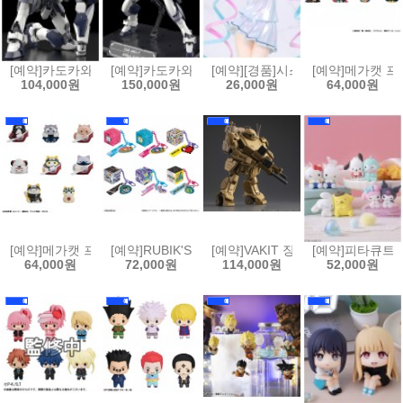
[예약]카도카와 플라스틱 모델 시리즈 풀 메탈 패닉 - 아바레스트[455068
[예약]카도카와 플라스틱 모델 시리즈 풀 메탈 패닉 - 아
[예약][경품]시스템 서비스 Vivi
[예약]메가캣 프로
104,000원
150,000원
26,000원
64,000원
[예약]메가캣 프로젝트 냐루토 나루토 질풍전 - 사제, 인연 편[453512385
[예약]RUBIK'S ID 다마고치(6개박스판매)[453512385
[예약]VAKIT 장갑기병 보톰즈 회색의
[예약]피타큐트피
64,000원
72,000원
114,000원
52,000원