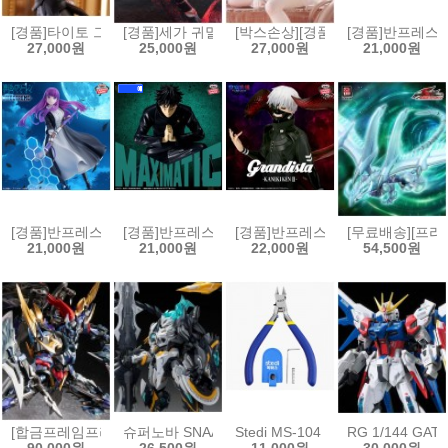
[경품]타이토 그 비스크 돌은 사랑을 한다 T-most 피규어 키타가와 마린
[경품]세가 귀멸의 칼날 Xross Link 피규어 카마도 네즈
[박스손상][경품]후류 누들스토퍼 
[경품]반프레스토 
27,000원
25,000원
27,000원
21,000원
[경품]반프레스토 장송의 프리렌 EFFECTREME 페른[4573102717078
[경품]반프레스토 주술회전 MAXIMATIC 피규어 후시구
[경품]반프레스토 그란디스타 도쿄구울
[무료배송][프라
21,000원
21,000원
22,000원
54,500원
[합금프레임프라모델]모터뉴클리어 MNP-XH16A 삼국지 전위
슈퍼노바 SNAA 원탁기사단 베디비어
Stedi MS-104 보급형 싱글 블레이
RG 1/144 GA