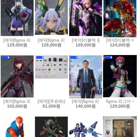
[예약]figma 피그마 소녀전선2 망명 - 클루카이[4545784070420]
[예약]figma 피그마 바니 슈트 플래닝 - 실버 배럴 라인[
[예약]리볼텍 클레이모어 - 클레어 [45
[예약]리볼텍 어메
129,000원
129,000원
109,000원
124,000원
[예약]figma 피그마 Fate/Grand Order 랜서/스카사하[4545784070369
[예약][무료배송]figma 피그마 플러스 플레이스테이션[4
[예약]figma 피그마 고독한 미식가
figma 피그마 귀
102,000원
51,000원
140,000원
129,000원