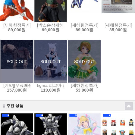
[새해한정특가]MAFEX No.186 스칼렛 스파이더(코믹 COMIC Ver.)[4530
[박스손상새해한정특가]S.H.Figuarts 스타워즈:북 오브
[새해한정특가]MAFEX 마펙스 No.
[새해한정특가]요
89,000원
99,000원
89,000원
35,000원
[예약][무료배송]figma 피그마 엘든링 - 영마 토렌트[4545784069653]
figma 피그마 홀로라이브 - 시라카미 후부키[4545784
[새해한정특가]figFIX 피그픽스 러
157,000원
119,000원
53,000원
추천 상품