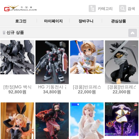
카테고리
검색
로그인
마이페이지
장바구니
관심상품
신규 상품
[한정]MG 백식 크래쉬 괴[4573102556288]
HG 기동전사 건담 썬더볼트 1/144 풀아머 건담(GUNDAM 
[경품]반프레스토 카드캡터 사쿠라 클
[경품]]반프레스토
92,800원
34,800원
22,000원
22,000원