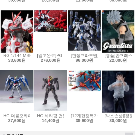
90,000원
26,500원
11,000원
30,000원
RG 1/144 MBF-P02 건담 아스트레이 레드프레임[4573102616180]
[입고완료]PG 건담 아스트레이 레드프레임改[4573102
[한정프라모델]무한신성 1/100 
[경품]반프레스토 
33,600원
276,000원
96,000원
22,000원
HG 더블오라이저 + GN 소드3 [4573102573834]
HG 세라핌 건담[4573102592354]
[12개한정특가]HG 1/100 VF-19
[박스손상][경품
27,600원
14,400원
39,900원
30,000원