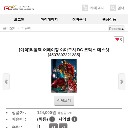
카테고리
검색
로그인
마이페이지
장바구니
관심상품
프리오더
피규어
Recent
0
[예약]리볼텍 어메이징 야마구치 DC 코믹스 데스샷
[4537807221285]
상세보기
상품가 :
124,000
원
적립금:2%
배송비 :
(차등)
!
지역별
!
수량 :
+1
-1