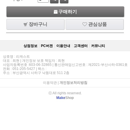
구매하기
장바구니
관심상품
상점정보
PC버젼
이용안내
고객센터
커뮤니티
상호명 : 리캐스트
대표 : 최현 | 개인정보 보호 책임자 : 최현
사업자등록번호 :603-06-32865 | 통신판매업신고번호 : 제2021-부산사하-0361호
전화 : 051-205-5427 | 팩스 :
주소 : 부산광역시 사하구 낙동대로 511 2층
이용약관
|
개인정보처리방침
ⓒ All rights reserved.
Make
Shop