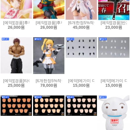
[예약][경품]후류 BiCute Bunnies 모노가타리 시리즈 오시노 시노부 
[예약][경품]후류 무츄토 나히아 더 무비 유어 넥스
[6개한정5%적립][예약]아르카나디아
[예약][경품]
26,000원
26,000원
45,000원
23,000원
[예약][경품]타이토 그래플러 바키 28Fig 피규어 한마 유지로 에어 저녁밥 두
[6개한정5%적립][예약][프라모델]무한해후 메갈로마리아
[예약]메가미 디바이스 M.S.G 09 핸
[예약]메가미 디바
25,000원
78,000원
15,000원
15,000원