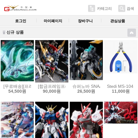
카테고리
검색
로그인
마이페이지
장바구니
관심상품
신규 상품
[무료배송][프라모델]곡인동만 유희왕 5D’s 슈팅 스타 드래곤 프라모델
[합금프레임프라모델]모터뉴클리어 MNP-XH16A 삼
슈퍼노바 SNAA 원탁기사단 베디
Stedi MS-10
54,500원
90,000원
26,500원
11,000원