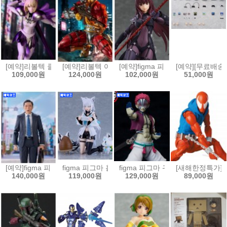
[예약]리볼텍 클레이모어 - 클레어 [4537807221216]
[예약]리볼텍 어메이징 야마구치 DC 코믹스 데스샷[453
[예약]figma 피그마 Fate/Grand 
[예약][무료배송]
109,000원
124,000원
102,000원
51,000원
[예약]figma 피그마 고독한 미식가 - 이노가시라 고로 마츠시게 유타카 버전
figma 피그마 홀로라이브 - 시라카미 후부키[4545784
figma 피그마 귀멸의 칼날 - 아카자[4
[새해한정특가]MAF
140,000원
119,000원
129,000원
89,000원