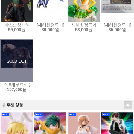
[박스손상새해한정특가]S.H.Figuarts 스타워즈:북 오브 보바펫 - 보바펫[4
[새해한정특가]MAFEX 마펙스 No.184 어벤져스:엔드게
[새해한정특가]figFIX 피그픽스 러
[새해한정특가]요
99,000원
89,000원
53,000원
35,000원
[예약][무료배송]figma 피그마 엘든링 - 영마 토렌트[4545784069653]
157,000원
추천 상품