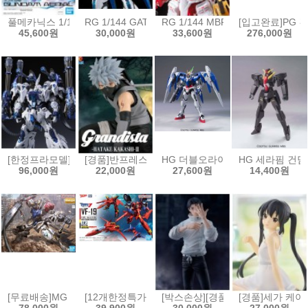
풀메카닉스 1/100 건담 에어리얼[4573102650900]
RG 1/144 GAT-X105B/FP 빌드스트라이크 건담 풀패키
RG 1/144 MBF-P02 건담 아스트
[입고완료]PG 건
45,600원
30,000원
33,600원
276,000원
[한정프라모델]무한신성 1/100 리자드 극지상어
[경품]반프레스토 나루토 질풍전 Grandista 피규어 하타
HG 더블오라이저 + GN 소드3 [457
HG 세라핌 건담[4
96,000원
22,000원
27,600원
14,400원
[무료배송]MG 1/100 건담 발바토스 루프스[4573102691811]
[12개한정특가]HG 1/100 VF-19 改 파이어 발키리 사
[박스손상][경품]세가 주술회전 FI
[경품]세가 케