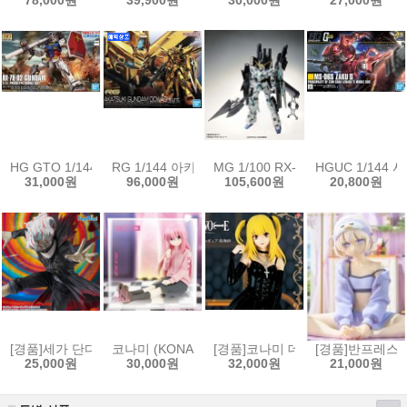
78,000원
39,900원
30,000원
27,000원
HG GTO 1/144 RX-78-2 퍼스트 건담 디 오리진 Ver.[4573102589293]
RG 1/144 아카츠키건담(오오와시장비)[4573102673
MG 1/100 RX-0 FULL ARMOR 
HGUC 1/144 
31,000원
96,000원
105,600원
20,800원
[경품]세가 단다단 FIGURIZMα 피규어 오카룬 변신 트랜스폼 비쥬얼ver.1.5
코나미 (KONAMI) 봇치 더 록 피그큐브 피규어 고토
[경품]코나미 데스노트 프라이즈 
[경품]반프레스토 
25,000원
30,000원
32,000원
21,000원