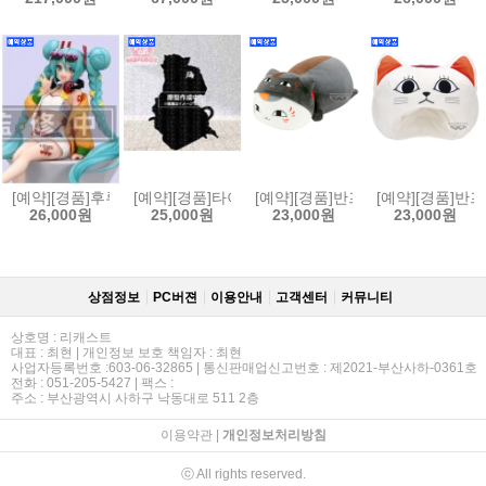
[예약][경품]후류 하츠네 미쿠 누들 스토퍼 피규어 디지털 스타 2025
[예약][경품]타이토 그 비스크돌은 사랑을 한다 2 MO
[예약][경품]반프레스토 나츠메 우인
[예약][경품]반
26,000원
25,000원
23,000원
23,000원
상점정보
PC버젼
이용안내
고객센터
커뮤니티
상호명 : 리캐스트
대표 : 최현 | 개인정보 보호 책임자 : 최현
사업자등록번호 :603-06-32865 | 통신판매업신고번호 : 제2021-부산사하-0361호
전화 : 051-205-5427 | 팩스 :
주소 : 부산광역시 사하구 낙동대로 511 2층
이용약관
|
개인정보처리방침
ⓒ All rights reserved.