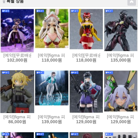
특별 상품
[예약][무료배송]figma 피그마 마법소녀를 동경해서 - 마지아 베제[45702
[예약]figma 피그마 메이드 인 어비스 열일의 황금향 - 
[예약][무료배송]figma 피그마 
[예약]figma 
102,000원
118,000원
118,000원
135,000원
[예약]figma 피그마 극장판 유녀전기 타냐 데그레챠프[4545784070468
[예약]figma 피그마 퍼스트 디센던트 - 밸비[45457840
[예약]figma 피그마 소녀전선2 망명 
[예약]figma 피
86,000원
139,000원
129,000원
129,000원