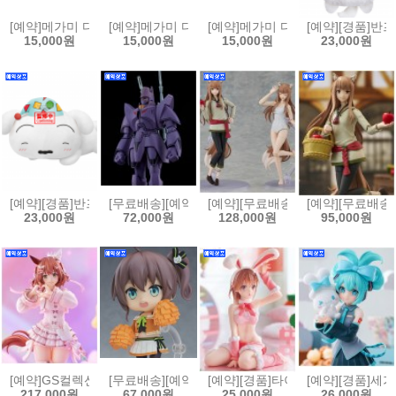
[예약]메가미 디바이스 M.S.G 10 페이스 세트 PUNI MOFU 01 스킨 컬러 
[예약]메가미 디바이스 M.S.G 10 페이스 세트 PUNI MO
[예약]메가미 디바이스 M.S.G 10 페
[예약][경품]반
15,000원
15,000원
15,000원
23,000원
[예약][경품]반프레스토 짱구는 못말려 메차모후굿 BIG PLUSH 봉제
[무료배송][예약]MODEROID 모데로이드 거신 고그 - 마
[예약][무료배송]카도카와 플라스틱 모
[예약][무료배송]
23,000원
72,000원
128,000원
95,000원
[예약]GS컬렉션 1/7 우마무스메 - 애스턴 마짱 녹지 않는 설탕 과자 버전[4
[무료배송][예약]넨도로이드 홀로라이브 - 나츠이로 마츠리
[예약][경품]타이토 어떤 과학의 
[예약][경품]세
217,000원
67,000원
25,000원
26,000원