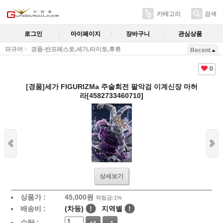
카테고리
검색
로그인
마이페이지
장바구니
관심상품
피규어
경품-반프레스토,세가,타이토,후류
Recent
0
[경품]세가 FIGURIZMa 주술회전 팔악검 이계신장 마허
라[4582733460710]
상세보기
상품가 :
45,000
원
적립금:1%
배송비 :
(차등)
!
지역별
!
수량 :